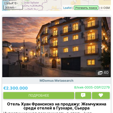
300 km
Leaflet
|
| © OSM
Уточнить поиск
40
MDomus Metasearch
€2.300.000
8/kwk-0005-DSP/2279
ПОДРОБНЕЕ
Отель Хуан Франсиско на продажу: Жемчужина
среди отелей в Гуэхаре, Сьерра