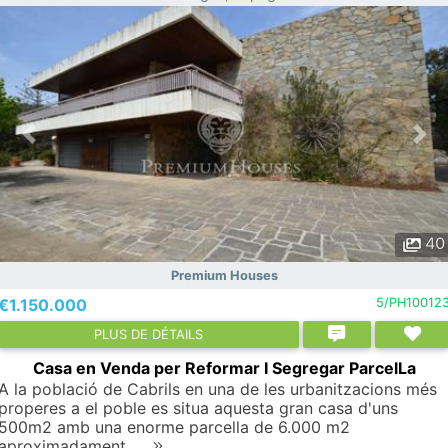
40
Premium Houses
€1.150.000
5/PH10012
PLUS DE DÉTAILS
Casa en Venda per Reformar I Segregar ParcelLa
A la població de Cabrils en una de les urbanitzacions més
properes a el poble es situa aquesta gran casa d'uns
500m2 amb una enorme parcella de 6.000 m2
aproximadament. ..