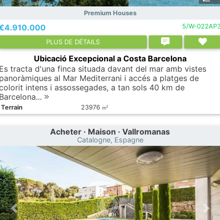
Premium Houses
€4.910.000
5/W-022AP
PLUS DE DÉTAILS
Ubicació Excepcional a Costa Barcelona
Es tracta d'una finca situada davant del mar amb vistes
panoràmiques al Mar Mediterrani i accés a platges de
colorit intens i assossegades, a tan sols 40 km de
Barcelona...
Terrain
23976
2
m
Acheter · Maison · Vallromanas
Catalogne, Espagne