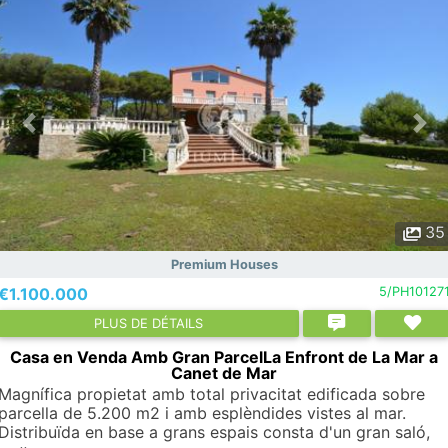
35
Premium Houses
€1.100.000
5/PH10127
PLUS DE DÉTAILS
Casa en Venda Amb Gran ParcelLa Enfront de La Mar a
Canet de Mar
Magnífica propietat amb total privacitat edificada sobre
parcella de 5.200 m2 i amb esplèndides vistes al mar.
Distribuïda en base a grans espais consta d'un gran saló,