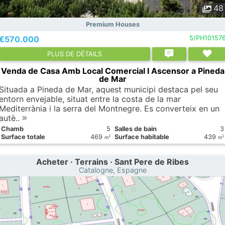
48
Premium Houses
€570.000
5/PH10157
PLUS DE DÉTAILS
Venda de Casa Amb Local Comercial I Ascensor a Pineda
de Mar
Situada a Pineda de Mar, aquest municipi destaca pel seu
entorn envejable, situat entre la costa de la mar
Mediterrània i la serra del Montnegre. Es converteix en un
autè..
Chamb
5
Salles de bain
3
Surface totale
469
Surface habitable
439
2
2
m
m
Acheter · Terrains · Sant Pere de Ribes
Catalogne, Espagne