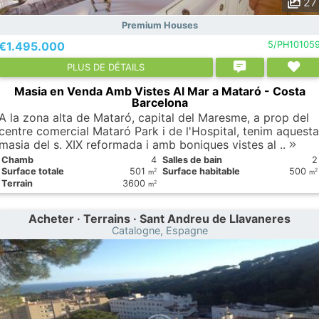
27
Premium Houses
€1.495.000
5/PH10105
PLUS DE DÉTAILS
Masia en Venda Amb Vistes Al Mar a Mataró - Costa
Barcelona
A la zona alta de Mataró, capital del Maresme, a prop del
centre comercial Mataró Park i de l'Hospital, tenim aquesta
masia del s. XIX reformada i amb boniques vistes al ..
Chamb
4
Salles de bain
2
Surface totale
501
Surface habitable
500
2
2
m
m
Terrain
3600
2
m
Acheter · Terrains · Sant Andreu de Llavaneres
Catalogne, Espagne