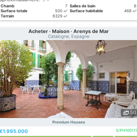
Chamb
7
Salles de bain
6
Surface totale
500
Surface habitable
468
2
2
m
m
Terrain
6329
2
m
Acheter · Maison · Arenys de Mar
Catalogne, Espagne
50
Premium Houses
€1.995.000
5/PH10011