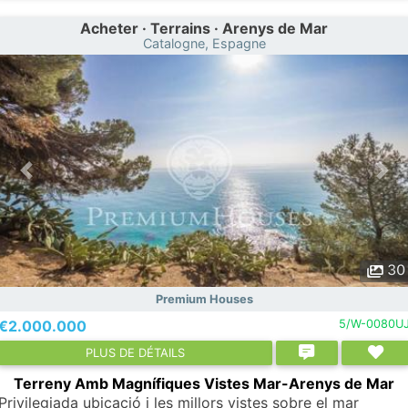
Acheter · Terrains · Arenys de Mar
Catalogne, Espagne
30
Premium Houses
€2.000.000
5/W-0080U
PLUS DE DÉTAILS
Terreny Amb Magnífiques Vistes Mar-Arenys de Mar
Privilegiada ubicació i les millors vistes sobre el mar