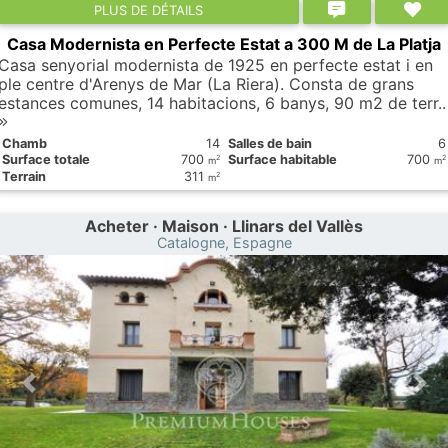
PLUS DE DÉTAILS
Casa Modernista en Perfecte Estat a 300 M de La Platja
Casa senyorial modernista de 1925 en perfecte estat i en
ple centre d'Arenys de Mar (La Riera). Consta de grans
estances comunes, 14 habitacions, 6 banys, 90 m2 de terr..
Chamb
14
Salles de bain
6
Surface totale
700
Surface habitable
700
2
2
m
m
Terrain
311
2
m
Acheter · Maison · Llinars del Vallès
Catalogne, Espagne