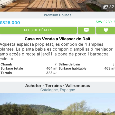
32
Premium Houses
€825.000
5/W-02BRJ
PLUS DE DÉTAILS
Casa en Venda a Vilassar de Dalt
Aquesta espaiosa propietat, es compon de 4 àmplies
plantes. La planta baixa es compon d'ampli saló menjador
amb accés directe al jardí i la zona de porxo i barbacoa,
cuin..
Chamb
7
Salles de bain
3
Surface totale
464
Surface habitable
463
2
2
m
m
Terrain
323
2
m
Acheter · Terrains · Vallromanas
Catalogne, Espagne