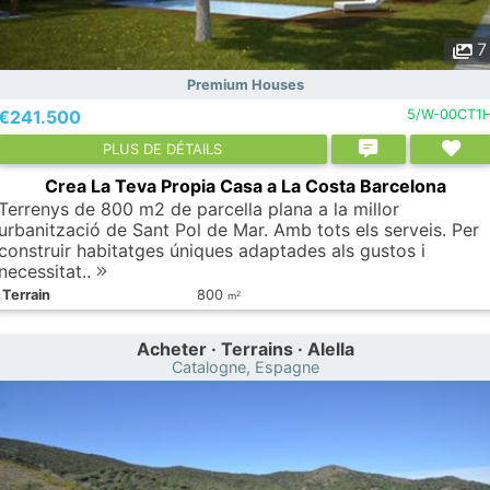
7
Premium Houses
€241.500
5/W-00CT1
PLUS DE DÉTAILS
Crea La Teva Propia Casa a La Costa Barcelona
Terrenys de 800 m2 de parcella plana a la millor
urbanització de Sant Pol de Mar. Amb tots els serveis. Per
construir habitatges úniques adaptades als gustos i
necessitat..
Terrain
800
2
m
Acheter · Terrains · Alella
Catalogne, Espagne