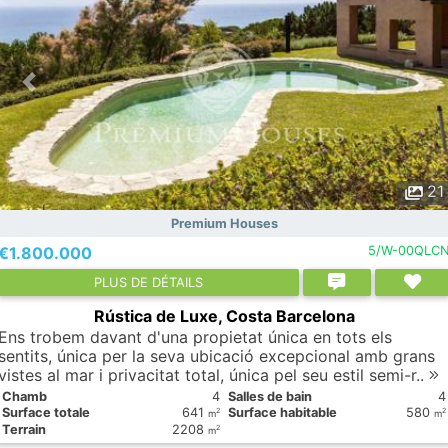
21
Premium Houses
€1.800.000
5/W-00QLC
PLUS DE DÉTAILS
Rústica de Luxe, Costa Barcelona
Ens trobem davant d'una propietat única en tots els
sentits, única per la seva ubicació excepcional amb grans
vistes al mar i privacitat total, única pel seu estil semi-r..
Chamb
4
Salles de bain
4
Surface totale
641
Surface habitable
580
2
2
m
m
Terrain
2208
2
m