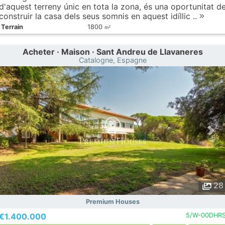
d'aquest terreny únic en tota la zona, és una oportunitat d
construir la casa dels seus somnis en aquest idíllic ..
Terrain
1800
2
m
Acheter · Maison · Sant Andreu de Llavaneres
Catalogne, Espagne
28
Premium Houses
€1.400.000
5/W-00DHR