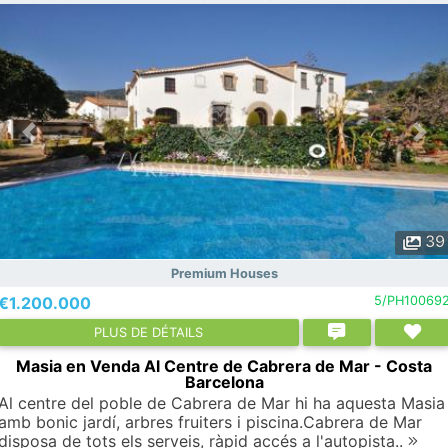
39
Premium Houses
€1.200.000
5/PH10069
PLUS DE DÉTAILS
Masia en Venda Al Centre de Cabrera de Mar - Costa
Barcelona
Al centre del poble de Cabrera de Mar hi ha aquesta Masia
amb bonic jardí, arbres fruiters i piscina.Cabrera de Mar
disposa de tots els serveis, ràpid accés a l'autopista..