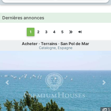
Dernières annonces
(текущая)
1
2
3
4
5
Acheter · Terrains · San Pol de Mar
Catalogne, Espagne
5