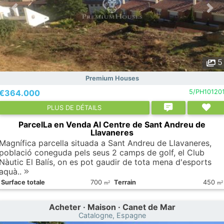
5
Premium Houses
€364.000
5/PH10120
PLUS DE DÉTAILS
ParcelLa en Venda Al Centre de Sant Andreu de
Llavaneres
Magnífica parcella situada a Sant Andreu de Llavaneres,
població coneguda pels seus 2 camps de golf, el Club
Nàutic El Balís, on es pot gaudir de tota mena d'esports
aquà..
Surface totale
700
Terrain
450
2
2
m
m
Acheter · Maison · Canet de Mar
Catalogne, Espagne