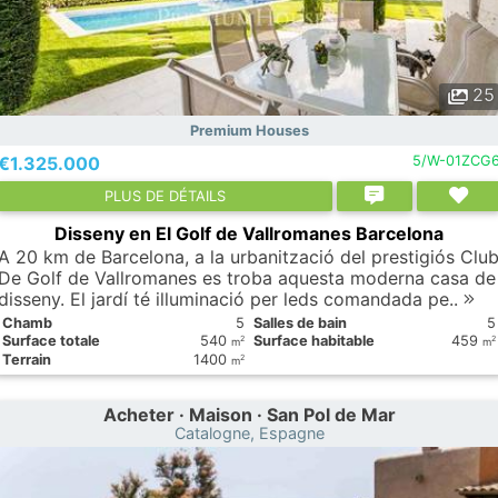
25
Premium Houses
€1.325.000
5/W-01ZCG
PLUS DE DÉTAILS
Disseny en El Golf de Vallromanes Barcelona
A 20 km de Barcelona, a la urbanització del prestigiós Clu
De Golf de Vallromanes es troba aquesta moderna casa de
disseny. El jardí té illuminació per leds comandada pe..
Chamb
5
Salles de bain
5
Surface totale
540
Surface habitable
459
2
2
m
m
Terrain
1400
2
m
Acheter · Maison · San Pol de Mar
Catalogne, Espagne