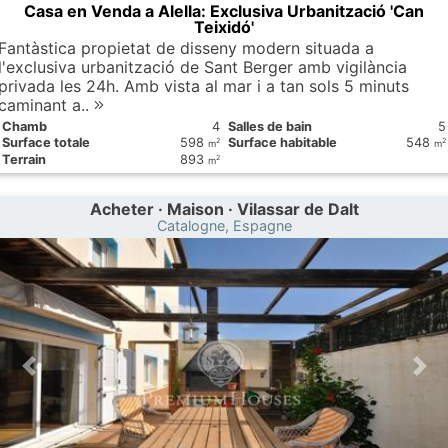
Casa en Venda a Alella: Exclusiva Urbanització 'Can
Teixidó'
Fantàstica propietat de disseny modern situada a
l'exclusiva urbanització de Sant Berger amb vigilància
privada les 24h. Amb vista al mar i a tan sols 5 minuts
caminant a..
Chamb
4
Salles de bain
5
Surface totale
598
Surface habitable
548
2
2
m
m
Terrain
893
2
m
Acheter · Maison · Vilassar de Dalt
Catalogne, Espagne