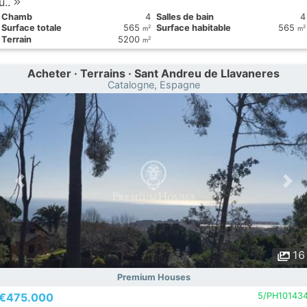
u..
Chamb
4
Salles de bain
4
Surface totale
565
Surface habitable
565
2
2
m
m
Terrain
5200
2
m
Acheter · Terrains · Sant Andreu de Llavaneres
Catalogne, Espagne
16
Premium Houses
€475.000
5/PH10143