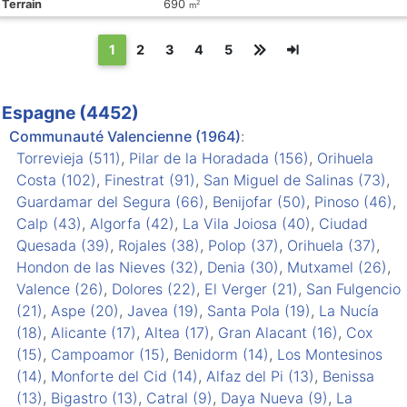
Terrain
690
2
m
(текущая)
1
2
3
4
5
Espagne (4452)
Communauté Valencienne (1964)
:
Torrevieja (511)
,
Pilar de la Horadada (156)
,
Orihuela
Costa (102)
,
Finestrat (91)
,
San Miguel de Salinas (73)
,
Guardamar del Segura (66)
,
Benijofar (50)
,
Pinoso (46)
,
Calp (43)
,
Algorfa (42)
,
La Vila Joiosa (40)
,
Ciudad
Quesada (39)
,
Rojales (38)
,
Polop (37)
,
Orihuela (37)
,
Hondon de las Nieves (32)
,
Denia (30)
,
Mutxamel (26)
,
Valence (26)
,
Dolores (22)
,
El Verger (21)
,
San Fulgencio
(21)
,
Aspe (20)
,
Javea (19)
,
Santa Pola (19)
,
La Nucía
(18)
,
Alicante (17)
,
Altea (17)
,
Gran Alacant (16)
,
Cox
(15)
,
Campoamor (15)
,
Benidorm (14)
,
Los Montesinos
(14)
,
Monforte del Cid (14)
,
Alfaz del Pi (13)
,
Benissa
(13)
,
Bigastro (13)
,
Catral (9)
,
Daya Nueva (9)
,
La