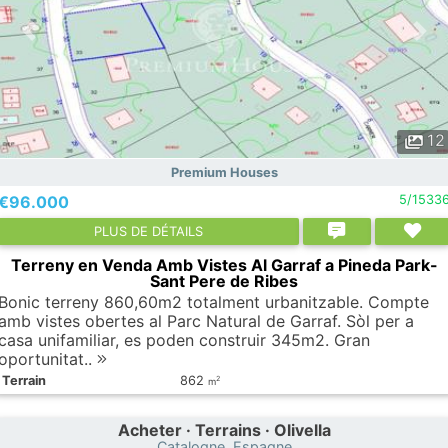
12
Premium Houses
€96.000
5/1533
PLUS DE DÉTAILS
Terreny en Venda Amb Vistes Al Garraf a Pineda Park-
Sant Pere de Ribes
Bonic terreny 860,60m2 totalment urbanitzable. Compte
amb vistes obertes al Parc Natural de Garraf. Sòl per a
casa unifamiliar, es poden construir 345m2. Gran
oportunitat..
Terrain
862
2
m
Acheter · Terrains · Olivella
Catalogne, Espagne