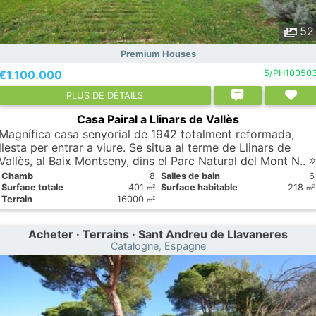
52
Premium Houses
€1.100.000
5/PH10050
PLUS DE DÉTAILS
Casa Pairal a Llinars de Vallès
Magnífica casa senyorial de 1942 totalment reformada,
llesta per entrar a viure. Se situa al terme de Llinars de
Vallès, al Baix Montseny, dins el Parc Natural del Mont N..
Chamb
8
Salles de bain
6
Surface totale
401
Surface habitable
218
2
2
m
m
Terrain
16000
2
m
Acheter · Terrains · Sant Andreu de Llavaneres
Catalogne, Espagne