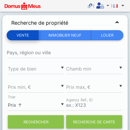
Recherche de propriété
VENTE
IMMOBILIER NEUF
LOUER
▼
▼
Type de bien
Chamb min
▼
▼
Prix min, €
Prix max, €
Trier
Agency Ref., ID
▼
RECHERCHER
RECHERCHE DE CARTE