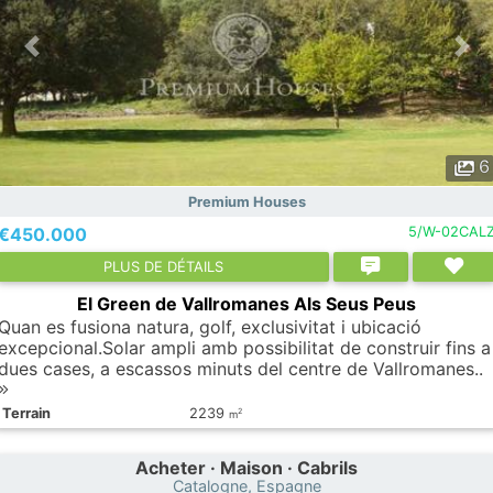
6
Premium Houses
€450.000
5/W-02CAL
PLUS DE DÉTAILS
El Green de Vallromanes Als Seus Peus
Quan es fusiona natura, golf, exclusivitat i ubicació
excepcional.Solar ampli amb possibilitat de construir fins a
dues cases, a escassos minuts del centre de Vallromanes..
Terrain
2239
2
m
Acheter · Maison · Cabrils
Catalogne, Espagne