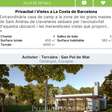
PLUS DE DÉTAILS
Privacitat I Vistes a La Costa de Barcelona
Extraordinària casa de camp a la zona de les grans masies
de Sant Andreu de Llavaneres sedueix per l'exclusivitat
d'aquesta ubicació i les meravelloses vistes que proporc..
Chamb
4
Salles de bain
3
Surface totale
450
Surface habitable
383
2
2
m
m
Terrain
4000
2
m
Acheter · Terrains · San Pol de Mar
Catalogne, Espagne