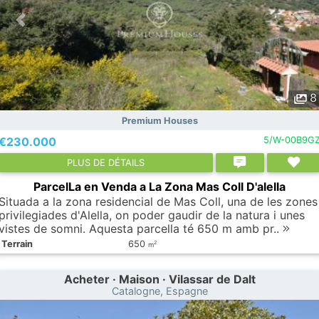
8
Premium Houses
€230.000
5/W-00B9G
PLUS DE DÉTAILS
ParcelLa en Venda a La Zona Mas Coll D'alella
Situada a la zona residencial de Mas Coll, una de les zones
privilegiades d'Alella, on poder gaudir de la natura i unes
vistes de somni. Aquesta parcella té 650 m amb pr..
Terrain
650
2
m
Acheter · Maison · Vilassar de Dalt
Catalogne, Espagne