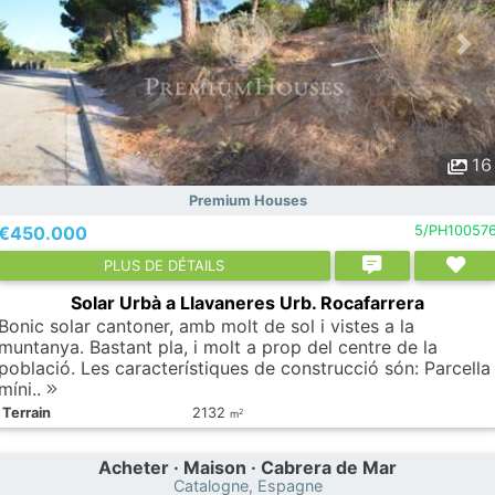
16
Premium Houses
€450.000
5/PH10057
PLUS DE DÉTAILS
Solar Urbà a Llavaneres Urb. Rocafarrera
Bonic solar cantoner, amb molt de sol i vistes a la
muntanya. Bastant pla, i molt a prop del centre de la
població. Les característiques de construcció són: Parcella
míni..
Terrain
2132
2
m
Acheter · Maison · Cabrera de Mar
Catalogne, Espagne