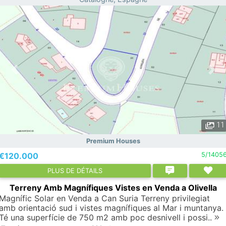
11
Premium Houses
€120.000
5/1405
PLUS DE DÉTAILS
Terreny Amb Magnífiques Vistes en Venda a Olivella
Magnífic Solar en Venda a Can Suria Terreny privilegiat
amb orientació sud i vistes magnífiques al Mar i muntanya.
Té una superfície de 750 m2 amb poc desnivell i possi..