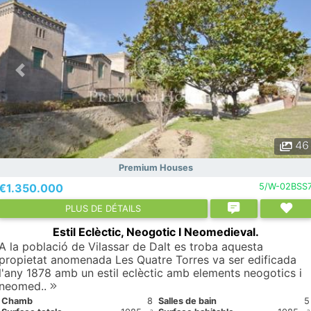
46
Premium Houses
€1.350.000
5/W-02BSS
PLUS DE DÉTAILS
Estil Eclèctic, Neogotic I Neomedieval.
A la població de Vilassar de Dalt es troba aquesta
propietat anomenada Les Quatre Torres va ser edificada
l'any 1878 amb un estil eclèctic amb elements neogotics i
neomed..
Chamb
8
Salles de bain
5