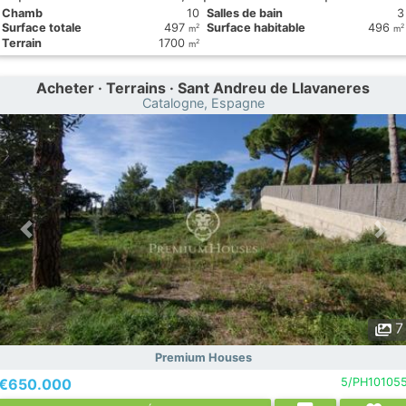
Chamb
10
Salles de bain
3
Surface totale
497
Surface habitable
496
2
2
m
m
Terrain
1700
2
m
Acheter · Terrains · Sant Andreu de Llavaneres
Catalogne, Espagne
7
Premium Houses
€650.000
5/PH10105