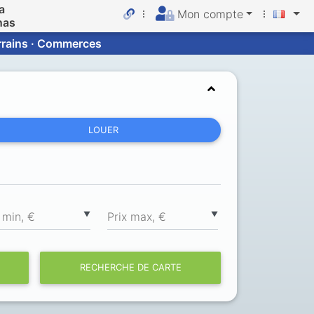
a
Mon compte
nas
errains · Commerces
LOUER
▼
▼
 min, €
Prix max, €
RECHERCHE DE CARTE