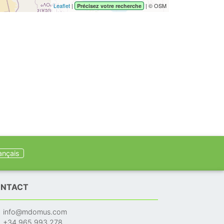
Leaflet
|
| © OSM
Précisez votre recherche
ançais
NTACT
info@mdomus.com
+34 965 993 278