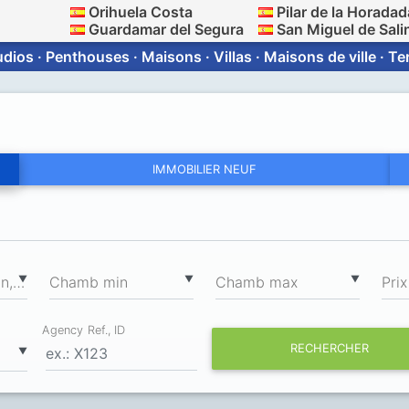
Orihuela Costa
Pilar de la Horadad
Guardamar del Segura
San Miguel de Sali
dios · Penthouses · Maisons · Villas · Maisons de ville · T
IMMOBILIER NEUF
2
▼
▼
▼
Surface totale min, m
Chamb min
Chamb max
Prix
Agency Ref., ID
RECHERCHER
▼