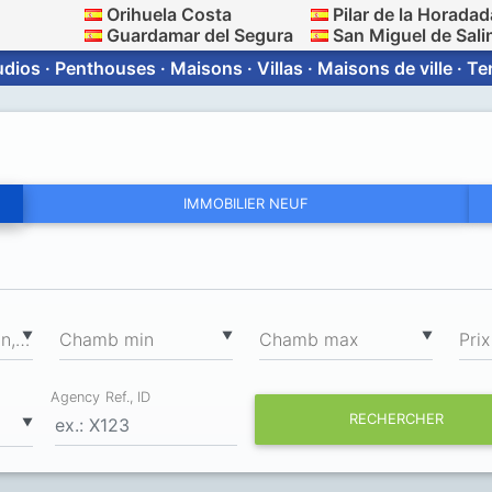
Orihuela Costa
Pilar de la Horadad
Guardamar del Segura
San Miguel de Sali
dios · Penthouses · Maisons · Villas · Maisons de ville · T
IMMOBILIER NEUF
2
▼
▼
▼
Surface totale min, m
Chamb min
Chamb max
Prix
Agency Ref., ID
RECHERCHER
▼