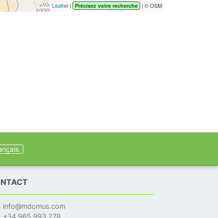
Leaflet
|
| © OSM
Précisez votre recherche
ançais
NTACT
info@mdomus.com
+34 965 993 278