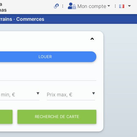
a
Mon compte
nas
errains · Commerces
LOUER
▼
▼
 min, €
Prix max, €
RECHERCHE DE CARTE