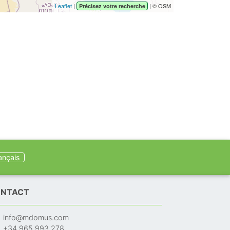
Leaflet
|
| © OSM
Précisez votre recherche
ançais
NTACT
info@mdomus.com
+34 965 993 278