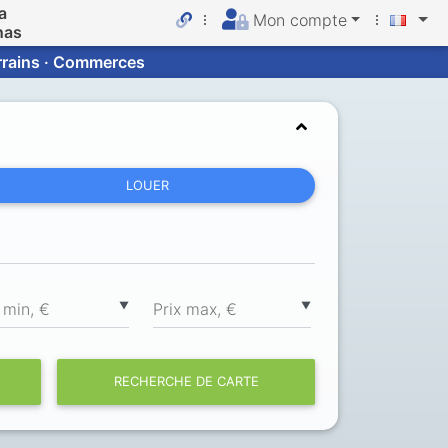
a
Mon compte
nas
errains · Commerces
LOUER
▼
▼
 min, €
Prix max, €
RECHERCHE DE CARTE