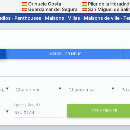
Orihuela Costa
Pilar de la Horadad
Guardamar del Segura
San Miguel de Sali
dios · Penthouses · Maisons · Villas · Maisons de ville · T
IMMOBILIER NEUF
2
▼
▼
▼
Surface totale min, m
Chamb min
Chamb max
Prix
Agency Ref., ID
RECHERCHER
▼