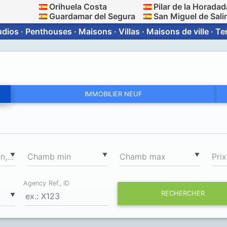
Orihuela Costa
Pilar de la Horadad
Guardamar del Segura
San Miguel de Sali
dios · Penthouses · Maisons · Villas · Maisons de ville · T
IMMOBILIER NEUF
2
▼
▼
▼
Surface totale min, m
Chamb min
Chamb max
Prix
Agency Ref., ID
RECHERCHER
▼