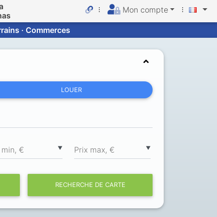
a
Mon compte
nas
errains · Commerces
LOUER
▼
▼
 min, €
Prix max, €
RECHERCHE DE CARTE