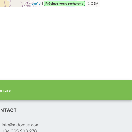
Leaflet
|
| © OSM
Précisez votre recherche
ançais
NTACT
info@mdomus.com
+34 965 993 278