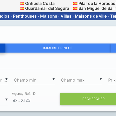
Orihuela Costa
Pilar de la Horadad
Guardamar del Segura
San Miguel de Sali
dios · Penthouses · Maisons · Villas · Maisons de ville · T
IMMOBILIER NEUF
2
▼
▼
▼
Surface totale min, m
Chamb min
Chamb max
Prix
Agency Ref., ID
RECHERCHER
▼