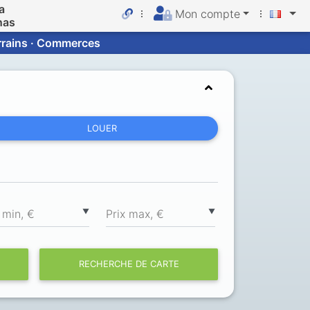
a
Mon compte
nas
errains · Commerces
LOUER
▼
▼
 min, €
Prix max, €
RECHERCHE DE CARTE