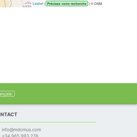
Leaflet
|
| © OSM
Précisez votre recherche
ançais
NTACT
info@mdomus.com
+34 965 993 278