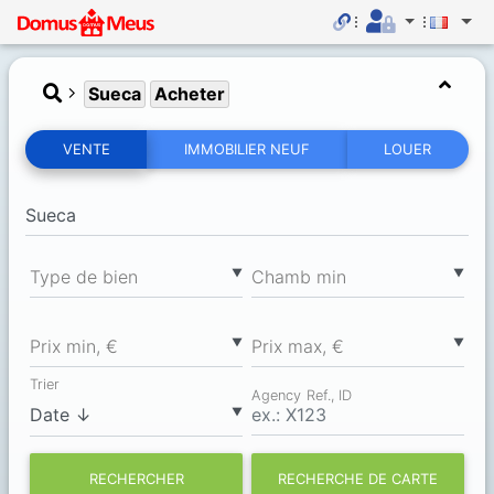
Sueca
Acheter
VENTE
IMMOBILIER NEUF
LOUER
▼
▼
Type de bien
Chamb min
▼
▼
Prix min, €
Prix max, €
Trier
Agency Ref., ID
▼
RECHERCHER
RECHERCHE DE CARTE