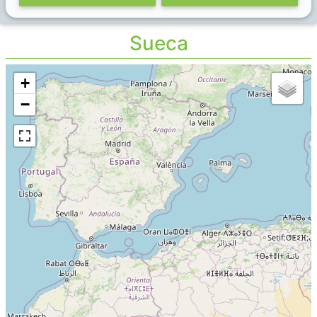
Sueca
+
−