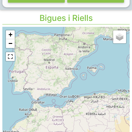
Bigues i Riells
+
−