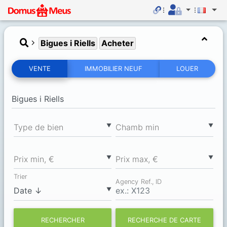
Bigues i Riells
Acheter
VENTE
IMMOBILIER NEUF
LOUER
▼
▼
Type de bien
Chamb min
▼
▼
Prix min, €
Prix max, €
Trier
Agency Ref., ID
▼
RECHERCHER
RECHERCHE DE CARTE