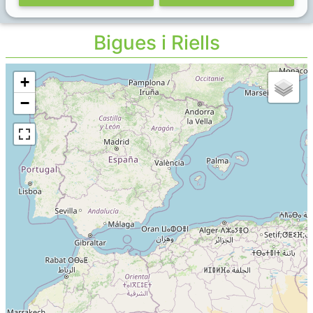
Bigues i Riells
+
−