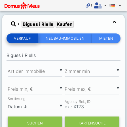
Bigues i Riells
Kaufen
VERKAUF
NEUBAU-IMMOBILIEN
MIETEN
▼
▼
Art der Immobilie
Zimmer min
▼
▼
Preis min, €
Preis max, €
Sortierung
Agency Ref., ID
▼
SUCHEN
KARTENSUCHE