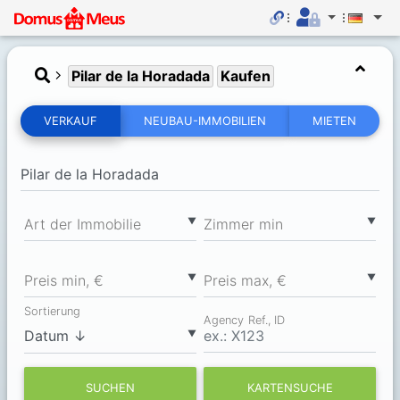
Pilar de la Horadada
Kaufen
VERKAUF
NEUBAU-IMMOBILIEN
MIETEN
▼
▼
Art der Immobilie
Zimmer min
▼
▼
Preis min, €
Preis max, €
Sortierung
Agency Ref., ID
▼
SUCHEN
KARTENSUCHE