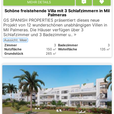
MEHR DETAILS
Schöne freistehende Villa mit 3 Schlafzimmern in Mil
Palmeras
GS SPANISH PROPERTIES präsentiert dieses neue
Projekt von 12 wunderschönen unabhängigen Villen in
Mil Palmeras. Die Häuser verfügen über 3
Schlafzimmer und 3 Badezimmer u..
Aussicht: Meer
Zimmer
3
Badezimmer
3
Nutzfläche
150
Wohnfläche
135
2
2
m
m
Grundstück
265
2
m