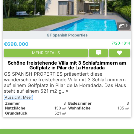
6
GF Spanish Properties
€698.000
7/20-1814
MEHR DETAILS
Schöne freistehende Villa mit 3 Schlafzimmern am
Golfplatz in Pilar de La Horadada
GS SPANISH PROPERTIES präsentiert diese
wunderschöne freistehende Villa mit 3 Schlafzimmern
auf einem Golfplatz in Pilar de la Horadada. Das Haus
steht auf einem 521 m2 g..
Aussicht: Meer
Zimmer
3
Badezimmer
3
Nutzfläche
150
Wohnfläche
135
2
2
m
m
Grundstück
521
2
m