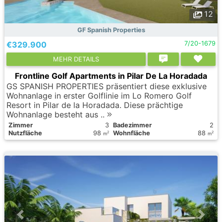
12
GF Spanish Properties
€329.900
7/20-1679
MEHR DETAILS
Frontline Golf Apartments in Pilar De La Horadada
GS SPANISH PROPERTIES präsentiert diese exklusive
Wohnanlage in erster Golflinie im Lo Romero Golf
Resort in Pilar de la Horadada. Diese prächtige
Wohnanlage besteht aus ..
Zimmer
3
Badezimmer
2
Nutzfläche
98
Wohnfläche
88
2
2
m
m