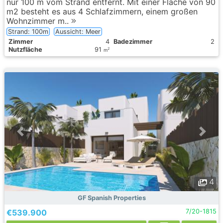
nur 100 m vom Strand entfernt. Mit einer Fläche von 90
m2 besteht es aus 4 Schlafzimmern, einem großen
Wohnzimmer m..
Strand: 100m
Aussicht: Meer
Zimmer
4
Badezimmer
2
Nutzfläche
91
2
m
4
GF Spanish Properties
€539.900
7/20-1815