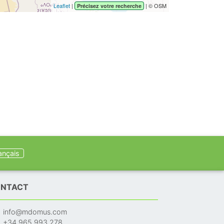
Leaflet
|
| © OSM
Précisez votre recherche
ançais
NTACT
info@mdomus.com
+34 965 993 278