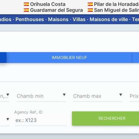
Orihuela Costa
Pilar de la Horadad
Guardamar del Segura
San Miguel de Sali
dios · Penthouses · Maisons · Villas · Maisons de ville · T
IMMOBILIER NEUF
2
▼
▼
▼
Surface totale min, m
Chamb min
Chamb max
Prix
Agency Ref., ID
RECHERCHER
▼