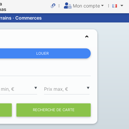
a
Mon compte
nas
errains · Commerces
LOUER
▼
▼
 min, €
Prix max, €
RECHERCHE DE CARTE