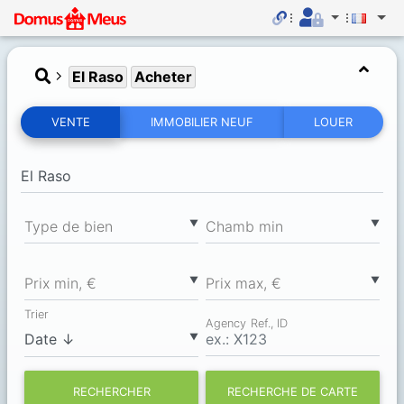
El Raso
Acheter
VENTE
IMMOBILIER NEUF
LOUER
▼
▼
Type de bien
Chamb min
▼
▼
Prix min, €
Prix max, €
Trier
Agency Ref., ID
▼
RECHERCHER
RECHERCHE DE CARTE