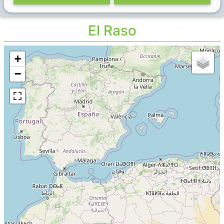
El Raso
+
−