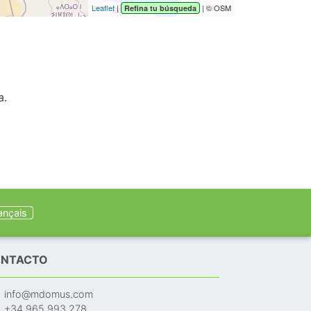
Leaflet
|
| © OSM
Refina tu búsqueda
a.
ançais
NTACTO
info@mdomus.com
+34 965 993 278