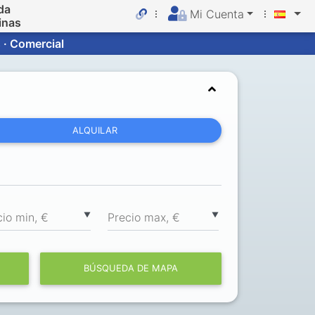
da
Mi Cuenta
inas
 · Comercial
ALQUILAR
▼
▼
cio min, €
Precio max, €
BÚSQUEDA DE MAPA