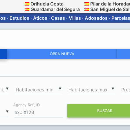
Orihuela Costa
Pilar de la Horada
Guardamar del Segura
San Miguel de Sal
s · Estudios · Áticos · Casas · Villas · Adosados · Parcelas
OBRA NUEVA
2
▼
▼
▼
Superficie total min, m
Habitaciones min
Habitaciones max
Pre
Agency Ref., ID
BUSCAR
▼