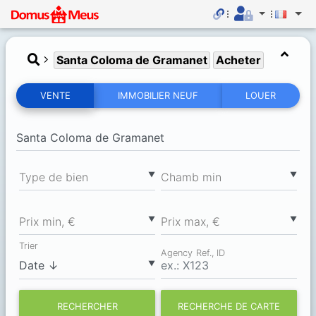
Santa Coloma de Gramanet
Acheter
VENTE
IMMOBILIER NEUF
LOUER
▼
▼
Type de bien
Chamb min
▼
▼
Prix min, €
Prix max, €
Trier
Agency Ref., ID
▼
RECHERCHER
RECHERCHE DE CARTE