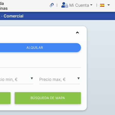
da
Mi Cuenta
inas
 · Comercial
ALQUILAR
▼
▼
cio min, €
Precio max, €
BÚSQUEDA DE MAPA