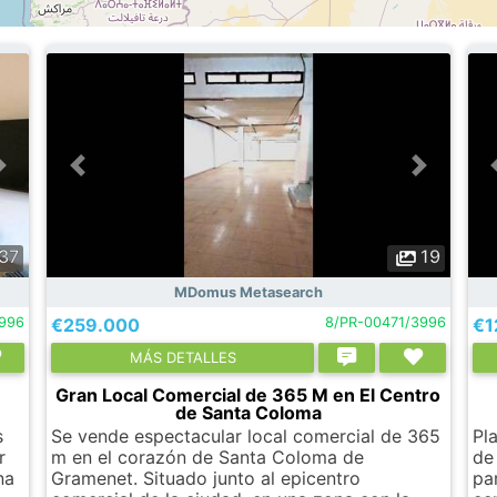
37
19
MDomus Metasearch
996
€259.000
8/PR-00471/3996
€1
МÁS DETALLES
Gran Local Comercial de 365 M en El Centro
de Santa Coloma
s
Se vende espectacular local comercial de 365
Pl
r
m en el corazón de Santa Coloma de
de
na
Gramenet. Situado junto al epicentro
pa