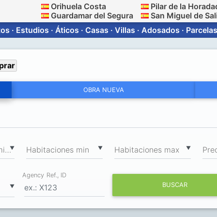
Orihuela Costa
Pilar de la Horada
Guardamar del Segura
San Miguel de Sal
s · Estudios · Áticos · Casas · Villas · Adosados · Parcelas
prar
OBRA NUEVA
2
▼
▼
▼
Superficie total min, m
Habitaciones min
Habitaciones max
Pre
Agency Ref., ID
BUSCAR
▼