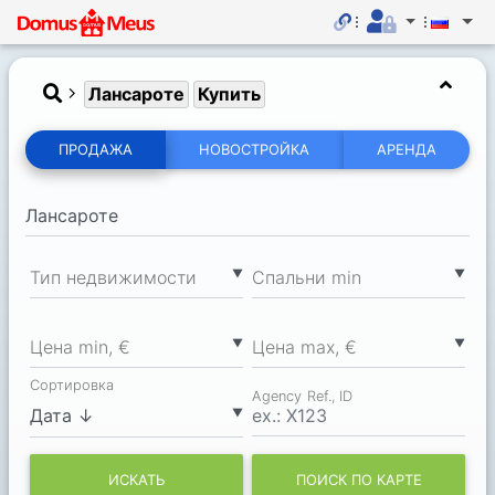
Лансароте
Купить
ПРОДАЖА
НОВОСТРОЙКА
АРЕНДА
▼
▼
Тип недвижимости
Спальни min
▼
▼
Цена min, €
Цена max, €
Сортировка
Agency Ref., ID
▼
ИСКАТЬ
ПОИСК ПО КАРТЕ