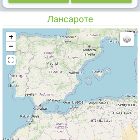
Лансароте
+
−