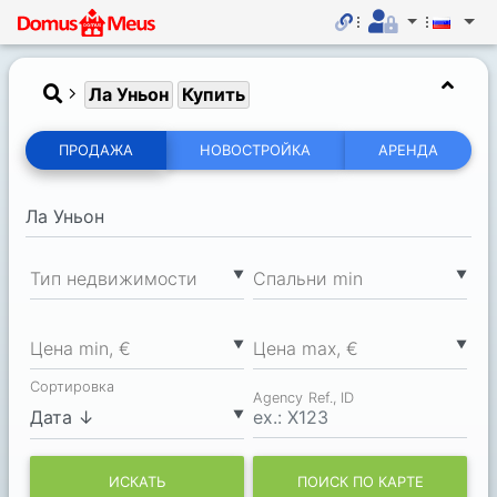
Ла Уньон
Купить
ПРОДАЖА
НОВОСТРОЙКА
АРЕНДА
▼
▼
Тип недвижимости
Спальни min
▼
▼
Цена min, €
Цена max, €
Сортировка
Agency Ref., ID
▼
ИСКАТЬ
ПОИСК ПО КАРТЕ