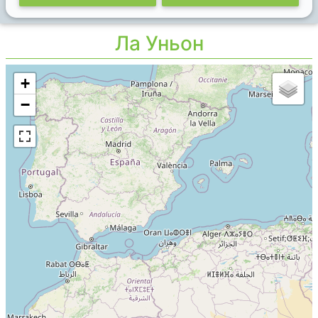
Ла Уньон
+
−