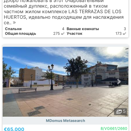
Добро пожаловать в этот очаровательный
семейный дуплекс, расположенный в тихом
частном жилом комплексе LAS TERRAZAS DE LOS
HUERTOS, идеально подходящем для наслаждения
се..
Спальни
4
Ванные комнаты
3
Общая площадь
275
Участок
173
2
2
м
м
5
MDomus Metasearch
€65.000
8/VG661/2660