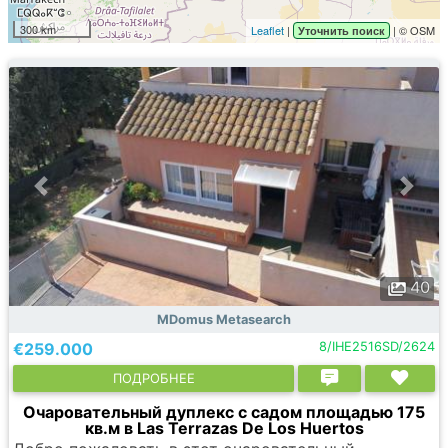
300 km
Leaflet
|
| © OSM
Уточнить поиск
40
MDomus Metasearch
€259.000
8/IHE2516SD/2624
ПОДРОБНЕЕ
Очаровательный дуплекс с садом площадью 175
кв.м в Las Terrazas De Los Huertos