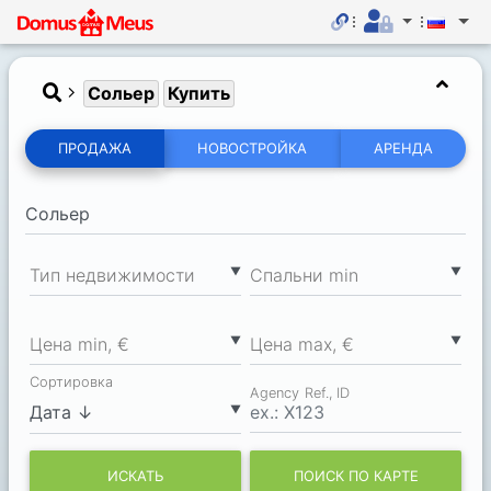
Сольер
Купить
ПРОДАЖА
НОВОСТРОЙКА
АРЕНДА
▼
▼
Тип недвижимости
Спальни min
▼
▼
Цена min, €
Цена max, €
Сортировка
Agency Ref., ID
▼
ИСКАТЬ
ПОИСК ПО КАРТЕ