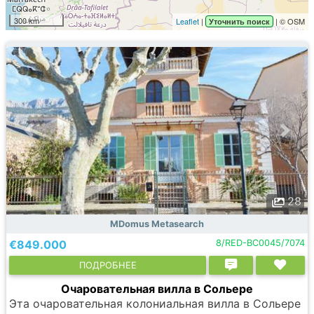
300 km
Leaflet
|
| © OSM
Уточнить поиск
28
MDomus Metasearch
€849.000
8/RED-BC0045/7074
ПОДРОБНЕЕ
Очаровательная вилла в Сольере
Эта очаровательная колониальная вилла в Сольере