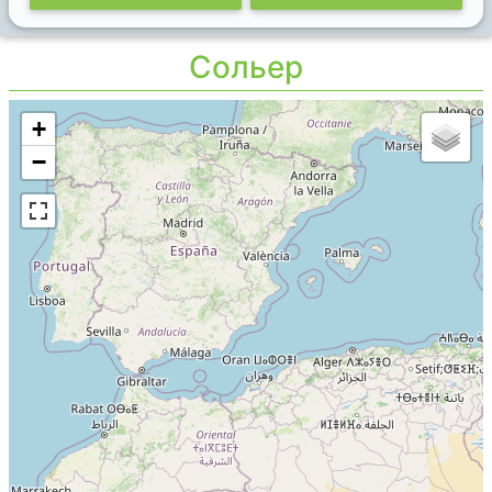
Сольер
+
−