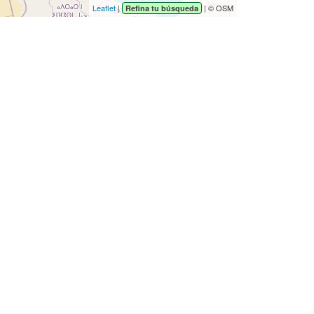
Leaflet
|
| © OSM
Refina tu búsqueda