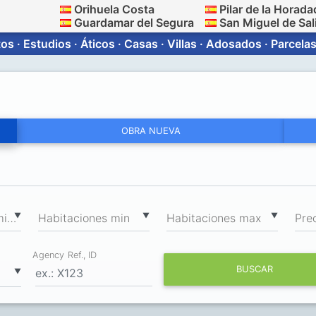
Orihuela Costa
Pilar de la Horada
Guardamar del Segura
San Miguel de Sal
s · Estudios · Áticos · Casas · Villas · Adosados · Parcelas
OBRA NUEVA
2
▼
▼
▼
Superficie total min, m
Habitaciones min
Habitaciones max
Pre
Agency Ref., ID
BUSCAR
▼