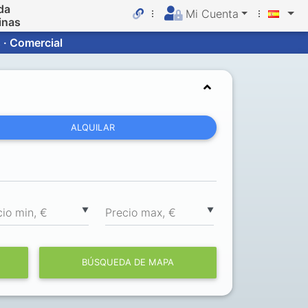
da
Mi Cuenta
inas
 · Comercial
ALQUILAR
▼
▼
cio min, €
Precio max, €
BÚSQUEDA DE MAPA