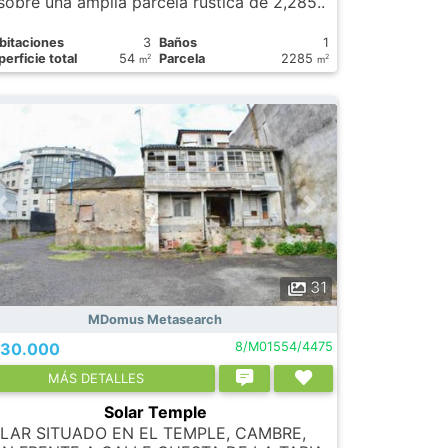
sobre una amplia parcela rústica de 2,285..
bitaciones
3
Baños
1
erficie total
54
Parcela
2285
2
2
m
m
31
MDomus Metasearch
30.000
8/M01554/4475
МÁS DETALLES
Solar Temple
LAR SITUADO EN EL TEMPLE, CAMBRE,