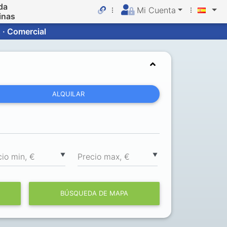
da
Mi Cuenta
inas
 · Comercial
ALQUILAR
▼
▼
cio min, €
Precio max, €
BÚSQUEDA DE MAPA