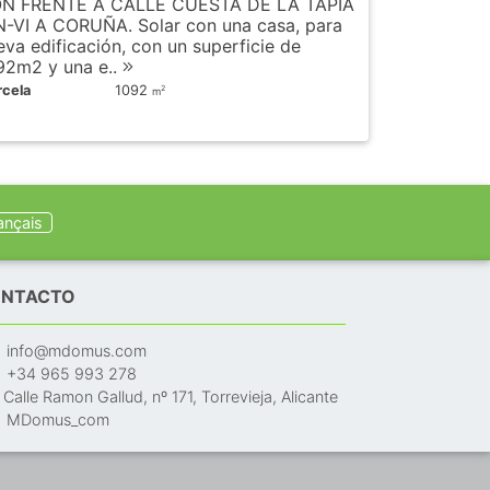
N FRENTE A CALLE CUESTA DE LA TAPIA
N-VI A CORUÑA. Solar con una casa, para
eva edificación, con un superficie de
92m2 y una e..
rcela
1092
2
m
ançais
NTACTO
info@mdomus.com
+34 965 993 278
Calle Ramon Gallud, nº 171, Torrevieja, Alicante
MDomus_com