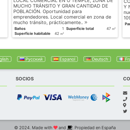
LOCAL COMERCIAL EN O TEMPLE, ZONA DE
CO
MUCHO TRÁNSITO Y GRAN CANTIDAD DE
Y 
POBLACIÓN. Oportunidad para
nu
emprendedores. Local comercial en zona de
10
mucho tránsito, prácticamente..
Pa
Baños
1
Superficie total
47
2
m
Superficie habitable
42
2
m
lish
Русский
Espanol
Deutsch
Fr
SOCIOS
CO
© 2024. Made with
and
. Propiedad en España