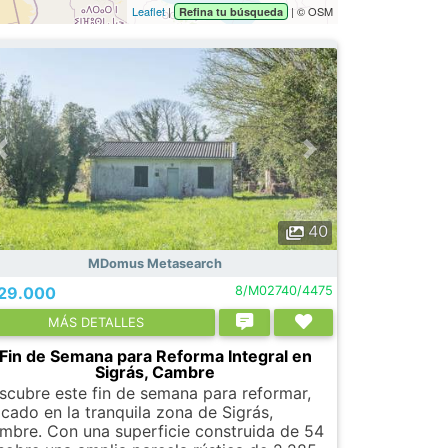
Leaflet
|
| © OSM
Refina tu búsqueda
40
MDomus Metasearch
29.000
8/M02740/4475
МÁS DETALLES
Fin de Semana para Reforma Integral en
Sigrás, Cambre
scubre este fin de semana para reformar,
icado en la tranquila zona de Sigrás,
mbre. Con una superficie construida de 54