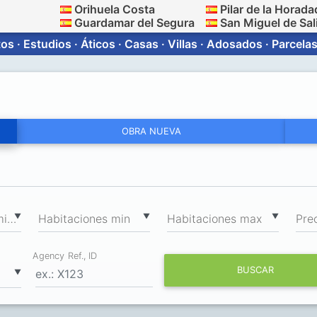
Orihuela Costa
Pilar de la Horada
Guardamar del Segura
San Miguel de Sal
s · Estudios · Áticos · Casas · Villas · Adosados · Parcelas
OBRA NUEVA
2
▼
▼
▼
Superficie total min, m
Habitaciones min
Habitaciones max
Pre
Agency Ref., ID
BUSCAR
▼