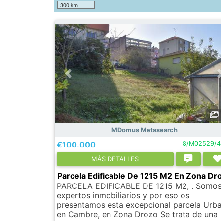
300 km
MDomus Metasearch
€100.000
8/M02529/4
МÁS DETALLES
Parcela Edificable De 1215 M2 En Zona Dr
PARCELA EDIFICABLE DE 1215 M2, . Somo
expertos inmobiliarios y por eso os
presentamos esta excepcional parcela Urb
en Cambre, en Zona Drozo Se trata de una