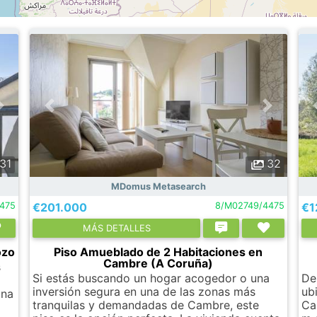
31
32
MDomus Metasearch
475
€201.000
8/M02749/4475
€1
МÁS DETALLES
ozo
Piso Amueblado de 2 Habitaciones en
Cambre (A Coruña)
s
Si estás buscando un hogar acogedor o una
De
inversión segura en una de las zonas más
ub
ana
tranquilas y demandadas de Cambre, este
Ca