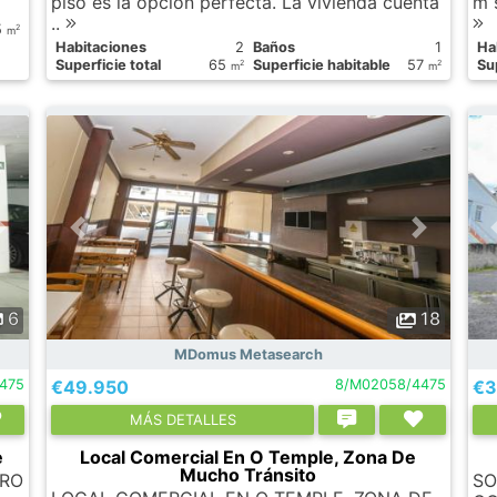
piso es la opción perfecta. La vivienda cuenta
m 
..
5
2
m
Habitaciones
2
Baños
1
Ha
Superficie total
65
Superficie habitable
57
Sup
2
2
m
m
6
18
MDomus Metasearch
475
€49.950
8/M02058/4475
€3
МÁS DETALLES
e
Local Comercial En O Temple, Zona De
Mucho Tránsito
TRO
SO