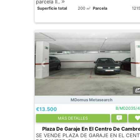
parcela ll..
Superficie total
200
Parcela
121
2
m
MDomus Metasearch
€13.500
8/M02035/4
МÁS DETALLES
Plaza De Garaje En El Centro De Cambr
SE VENDE PLAZA DE GARAJE EN EL CEN