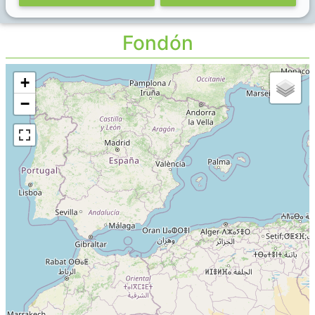
Fondón
+
−