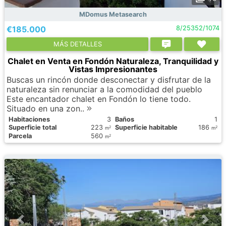
MDomus Metasearch
€185.000
8/25352/1074
МÁS DETALLES
Chalet en Venta en Fondón Naturaleza, Tranquilidad y
Vistas Impresionantes
Buscas un rincón donde desconectar y disfrutar de la
naturaleza sin renunciar a la comodidad del pueblo
Este encantador chalet en Fondón lo tiene todo.
Situado en una zon..
Habitaciones
3
Baños
1
Superficie total
223
Superficie habitable
186
2
2
m
m
Parcela
560
2
m