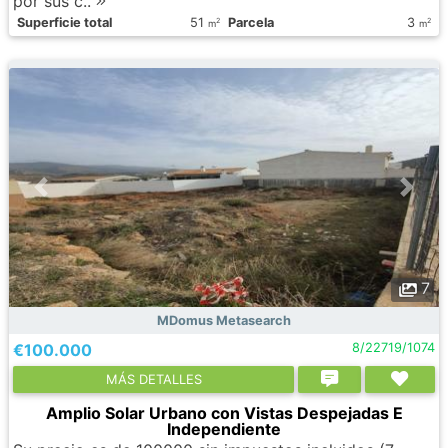
por sus c..
Superficie total
51
Parcela
3
2
2
m
m
7
MDomus Metasearch
€100.000
8/22719/1074
МÁS DETALLES
Amplio Solar Urbano con Vistas Despejadas E
Independiente