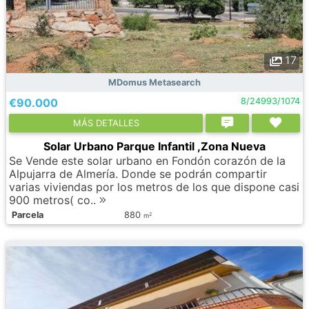
17
MDomus Metasearch
€90.000
8/24993/1074
МÁS DETALLES
Solar Urbano Parque Infantil ,Zona Nueva
Se Vende este solar urbano en Fondón corazón de la
Alpujarra de Almería. Donde se podrán compartir
varias viviendas por los metros de los que dispone casi
900 metros( co..
Parcela
880
2
m