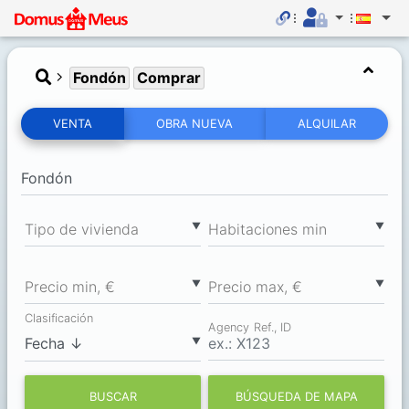
Fondón
Comprar
VENTA
OBRA NUEVA
ALQUILAR
▼
▼
Tipo de vivienda
Habitaciones min
▼
▼
Precio min, €
Precio max, €
Clasificación
Agency Ref., ID
▼
BUSCAR
BÚSQUEDA DE MAPA