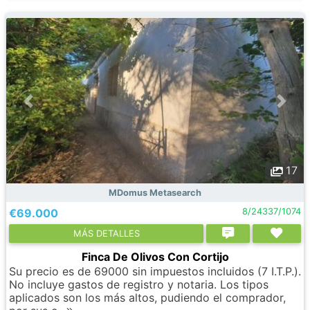
17
MDomus Metasearch
€69.000
8/24337/1074
МÁS DETALLES
Finca De Olivos Con Cortijo
Su precio es de 69000 sin impuestos incluidos (7 I.T.P.).
No incluye gastos de registro y notaria. Los tipos
aplicados son los más altos, pudiendo el comprador,