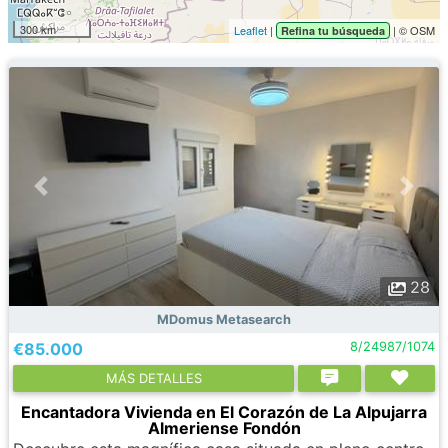
300 km
Leaflet
|
| © OSM
Refina tu búsqueda
28
MDomus Metasearch
€85.000
8/24987/1074
МÁS DETALLES
Encantadora Vivienda en El Corazón de La Alpujarra
Almeriense Fondón