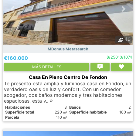
40
MDomus Metasearch
€160.000
8/25010/1074
МÁS DETALLES
Casa En Pleno Centro De Fondon
Te presento esta amplia y luminosa casa en Fondon, un
verdadero oasis de luz y confort. Con un comedor
acogedor, dos baños modernos y tres habitaciones
espaciosas, esta v..
Habitaciones
3
Baños
2
Superficie total
220
Superficie habitable
180
2
2
m
m
Parcela
110
2
m