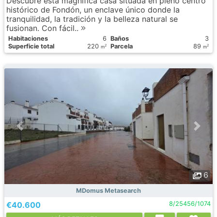
Descubre esta magnífica casa situada en pleno centro
histórico de Fondón, un enclave único donde la
tranquilidad, la tradición y la belleza natural se
fusionan. Con fácil..
Habitaciones
6
Baños
3
Superficie total
220
Parcela
89
2
2
m
m
6
MDomus Metasearch
€40.600
8/25456/1074