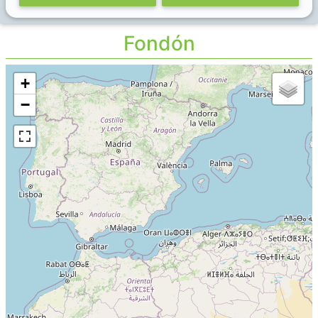
Fondón
+
−