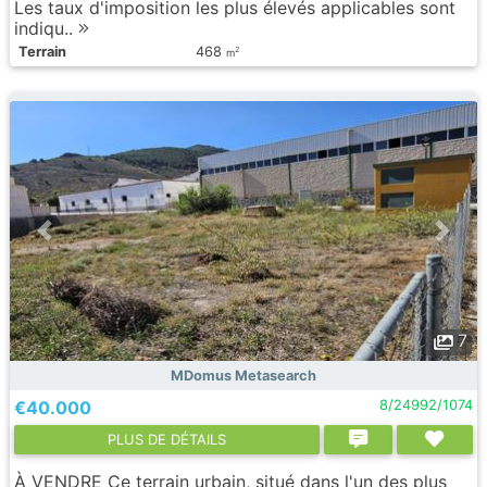
Les taux d'imposition les plus élevés applicables sont
indiqu..
Terrain
468
2
m
7
MDomus Metasearch
€40.000
8/24992/1074
PLUS DE DÉTAILS
À VENDRE Ce terrain urbain, situé dans l'un des plus