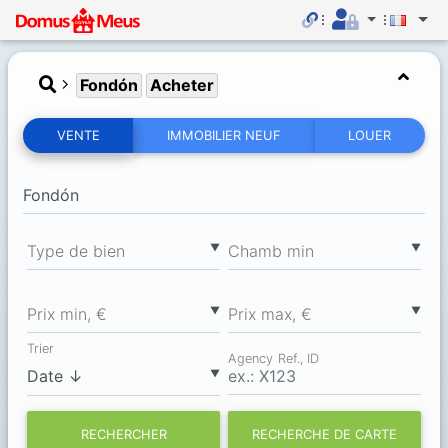
Fondón
Acheter
VENTE
IMMOBILIER NEUF
LOUER
▼
▼
Type de bien
Chamb min
▼
▼
Prix min, €
Prix max, €
Trier
Agency Ref., ID
▼
RECHERCHER
RECHERCHE DE CARTE