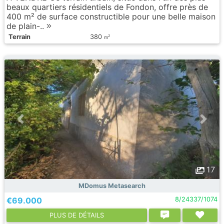
beaux quartiers résidentiels de Fondon, offre près de
400 m² de surface constructible pour une belle maison
de plain-..
Terrain
380
2
m
17
MDomus Metasearch
€69.000
8/24337/1074
PLUS DE DÉTAILS