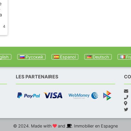
e
e
a
4
lish
Русский
Espanol
Deutsch
Fr
LES PARTENAIRES
CO
© 2024. Made with
and
. Immobilier en Espagne