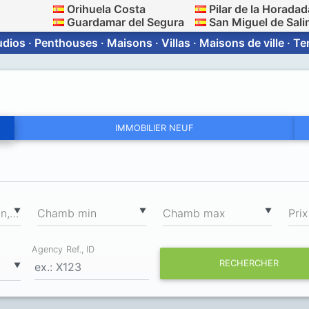
Orihuela Costa
Pilar de la Horadad
Guardamar del Segura
San Miguel de Sali
dios · Penthouses · Maisons · Villas · Maisons de ville · T
IMMOBILIER NEUF
2
▼
▼
▼
Surface totale min, m
Chamb min
Chamb max
Prix
Agency Ref., ID
RECHERCHER
▼