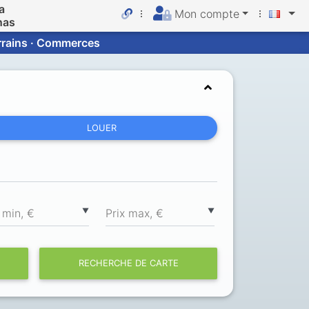
a
Mon compte
nas
errains · Commerces
LOUER
▼
▼
 min, €
Prix max, €
RECHERCHE DE CARTE