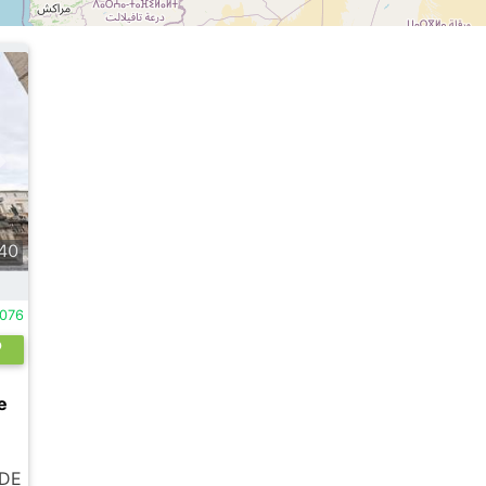
40
7076
e
e
 DE