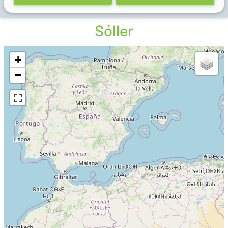
Sóller
+
−