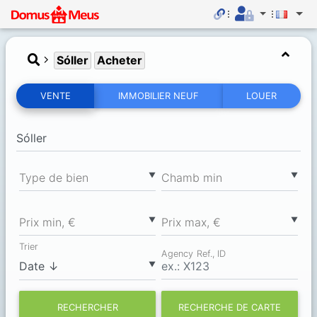
Sóller
Acheter
VENTE
IMMOBILIER NEUF
LOUER
▼
▼
Type de bien
Chamb min
▼
▼
Prix min, €
Prix max, €
Trier
Agency Ref., ID
▼
RECHERCHER
RECHERCHE DE CARTE