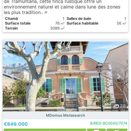
de Tramuntana, cette finca rustique offre un
environnement naturel et calme dans lune des zones
les plus tradition..
Chamb
1
Salles de bain
1
Surface totale
76
Surface habitable
56
2
2
m
m
Terrain
3089
2
m
28
MDomus Metasearch
€849.000
8/RED-BC0045/7074