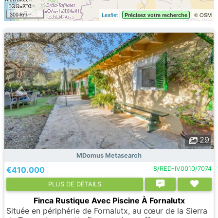
300 km
Leaflet
|
| © OSM
Précisez votre recherche
29
MDomus Metasearch
€410.000
8/RED-IV0010/7074
PLUS DE DÉTAILS
Finca Rustique Avec Piscine À Fornalutx
Située en périphérie de Fornalutx, au cœur de la Sierra