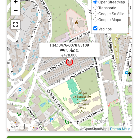
+
OpenStreetMap
Transporte
−
Google Satélite
Google Mapa
Vecinos
Ref.:
3476-03787/5109
: 3,
: 2,
€478.000
50 m
© OpenStreetMap |
Domus Meus