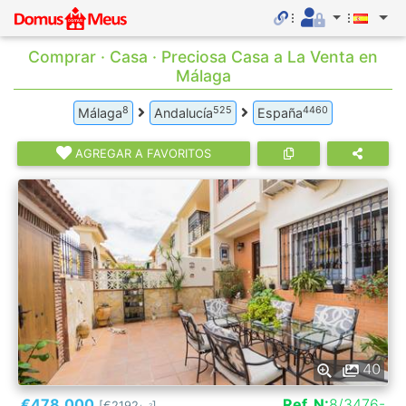
Comprar · Casa · Preciosa Casa a La Venta en
Málaga
8
525
4460
Málaga
Andalucía
España
AGREGAR A FAVORITOS
40
€478.000
Ref. N:
8/3476-
[€2192
]
2