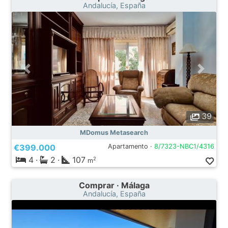
Andalucía, España
39
MDomus Metasearch
€399.000
Apartamento ·
8/7323-NBC1/4316
4
·
2
·
107
2
m
Comprar · Málaga
Andalucía, España