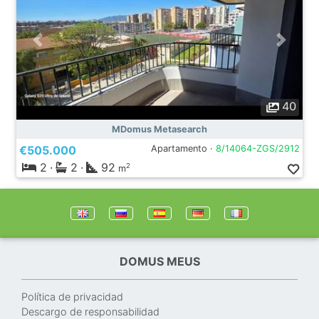
40
MDomus Metasearch
€505.000
Apartamento ·
8/14064-ZGS/2912
2
·
2
·
92
2
m
DOMUS MEUS
Política de privacidad
Descargo de responsabilidad