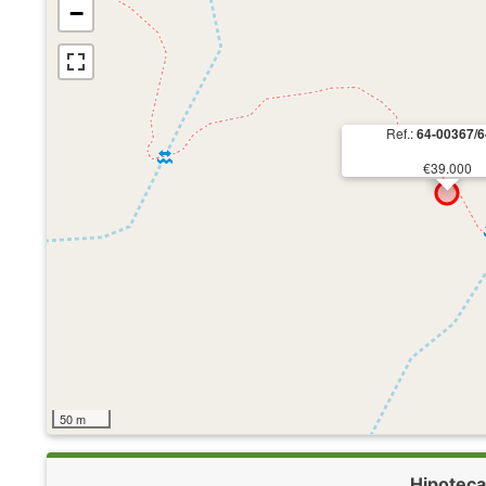
−
Ref.:
64-00367/
€39.000
50 m
Hipoteca