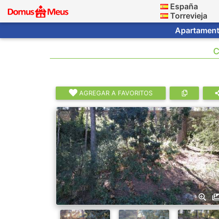
España
Torrevieja
Apartamento
C
AGREGAR A FAVORITOS