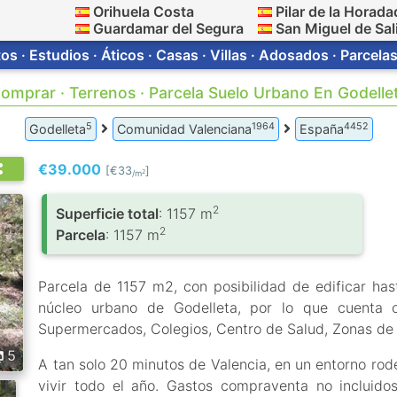
Orihuela Costa
Pilar de la Horada
Guardamar del Segura
San Miguel de Sal
s · Estudios · Áticos · Casas · Villas · Adosados · Parcelas
omprar · Terrenos · Parcela Suelo Urbano En Godelle
5
1964
4452
Godelleta
Comunidad Valenciana
España
€39.000
[€33
]
2
/m
2
Superficie total
: 1157 m
2
Parcela
: 1157 m
Parcela de 1157 m2, con posibilidad de edificar h
núcleo urbano de Godelleta, por lo que cuenta c
Supermercados, Colegios, Centro de Salud, Zonas de 
5
A tan solo 20 minutos de Valencia, en un entorno rode
vivir todo el año. Gastos compraventa no incluidos