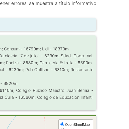
ner errores, se muestra a título informativo
m
; Consum -
16790m
; Lidl -
18370m
Carnicería "7 de julio" -
6230m
; Sdad. Coop. Val.
0m
; Paniza -
8580m
; Carniceria Estrella -
8590m
cal -
6230m
; Pub Gollisno -
6310m
; Restaurante
 -
6920m
6140m
; Colegio Público Maestro Juan Bernia -
ez Cullá -
16560m
; Colegio de Educación Infantil
OpenStreetMap