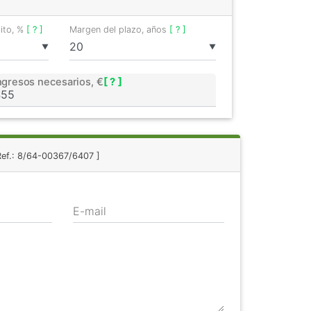
dito, %
[ ? ]
Margen del plazo, años
[ ? ]
▼
▼
ngresos necesarios, €
[ ? ]
Ref.: 8/64-00367/6407 ]
E-mail