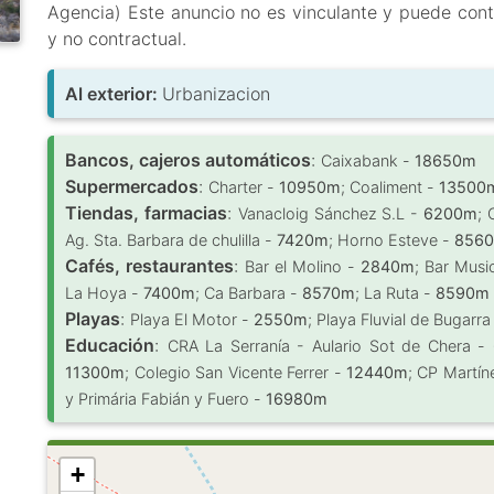
Agencia) Este anuncio no es vinculante y puede conte
y no contractual.
Al exterior:
Urbanizacion
Bancos, cajeros automáticos
:
Caixabank -
18650m
Supermercados
:
Charter -
10950m
; Coaliment -
13500
Tiendas, farmacias
:
Vanacloig Sánchez S.L -
6200m
; 
Ag. Sta. Barbara de chulilla -
7420m
; Horno Esteve -
856
Cafés, restaurantes
:
Bar el Molino -
2840m
; Bar Musi
La Hoya -
7400m
; Ca Barbara -
8570m
; La Ruta -
8590m
Playas
:
Playa El Motor -
2550m
; Playa Fluvial de Bugarra
Educación
:
CRA La Serranía - Aulario Sot de Chera -
11300m
; Colegio San Vicente Ferrer -
12440m
; CP Martín
y Primária Fabián y Fuero -
16980m
+