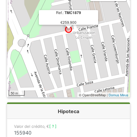
Ref.:
TMC1879
€259.900
50 m
© OpenStreetMap |
Domus Meus
Hipoteca
Valor del crédito, €
[ ? ]