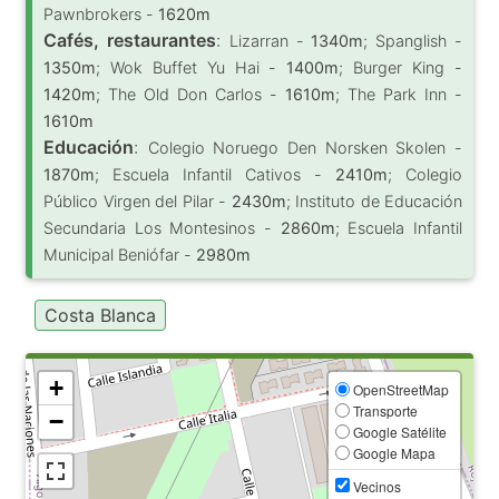
Pawnbrokers -
1620m
Cafés, restaurantes
:
Lizarran -
1340m
; Spanglish -
1350m
; Wok Buffet Yu Hai -
1400m
; Burger King -
1420m
; The Old Don Carlos -
1610m
; The Park Inn -
1610m
Educación
:
Colegio Noruego Den Norsken Skolen -
1870m
; Escuela Infantil Cativos -
2410m
; Colegio
Público Virgen del Pilar -
2430m
; Instituto de Educación
Secundaria Los Montesinos -
2860m
; Escuela Infantil
Municipal Beniófar -
2980m
Costa Blanca
+
OpenStreetMap
Transporte
−
Google Satélite
Google Mapa
Vecinos