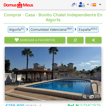
Comprar · Casa · Bonito Chalet Independiente En
Algorfa
42
1961
4552
Algorfa
Comunidad Valenciana
España
AGREGAR A FAVORITOS
20
€259.900
Ref. N:
3/TMC1879
[€2523
]
2