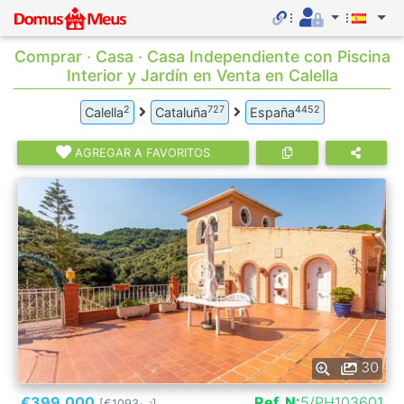
Comprar · Casa · Casa Independiente con Piscina
Interior y Jardín en Venta en Calella
2
727
4452
Calella
Cataluña
España
AGREGAR A FAVORITOS
30
€399.000
Ref. N:
5/PH103601
[€1093
]
2