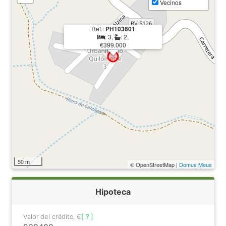
Vecinos
Ref.:
PH103601
: 3,
: 2,
€399.000
50 m
© OpenStreetMap |
Domus Meus
Hipoteca
Valor del crédito, €
[ ? ]