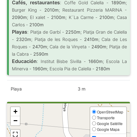
Cafés, restaurantes
:
Coffe Gold Calella -
1890m
;
Burger King -
2010m
; Restaurant Pizzeria MARINA -
2090m
; El xalet -
2100m
; K´La Carme -
2100m
; Casa
Carlos -
2100m
Playas
:
Platja de Garbí -
2250m
; Platja Gran de Calella
-
2320m
; Platja de les Roques -
2410m
; Cala de Les
Roques -
2470m
; Cala de la Vinyeta -
2490m
; Platja de
la Cabra -
2590m
Educación
:
Institut Bisbe Sivilla -
1660m
; Escola La
Minerva -
1960m
; Escola Pia de Calella -
2180m
Playa
3 m
+
OpenStreetMap
Transporte
−
Google Satélite
Google Mapa