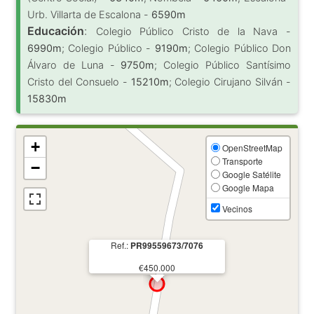
Urb. Villarta de Escalona -
6590m
Educación
:
Colegio Público Cristo de la Nava -
6990m
; Colegio Público -
9190m
; Colegio Público Don
Álvaro de Luna -
9750m
; Colegio Público Santísimo
Cristo del Consuelo -
15210m
; Colegio Cirujano Silván -
15830m
+
OpenStreetMap
Transporte
−
Google Satélite
Google Mapa
Vecinos
Ref.:
PR99559673/7076
€450.000