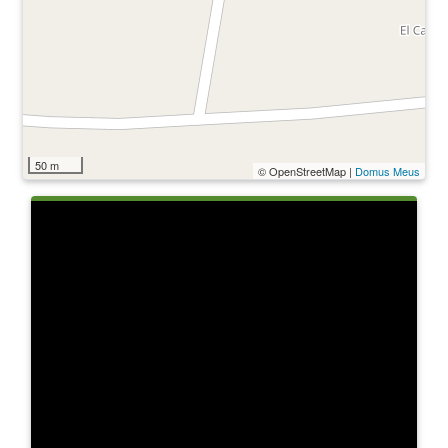
50 m
© OpenStreetMap |
Domus Meus