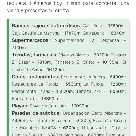
requiera. Llámenos hoy mismo para concertar una
visita y presentar su oferta.
Bancos, cajeros automáticos
:
Caja Rural -
17690m
;
Caja Castilla La Mancha -
17870m
; Caixabank -
18340m
Supermercados
:
Supermercado La Despensa -
7100m
Tiendas, farmacias
:
Viveros Blanco -
7020m
; Talleres
El Casar -
7810m
; Tanatorio El Cristo -
10150m
; El
rincón de Anter -
16420m
Cafés, restaurantes
:
Restaurante La Bolera -
6490m
;
Restaurante La Perdiz -
6530m
; La Farola -
7230m
;
Restaurante Tapas -
15870m
; Terraza 2x2 -
16060m
;
Bar La Portu -
16360m
Playas
:
Playa de San Juan -
10090m
Paradas de autobus
:
Urbanización Cerro Alberche -
4690m
; Villarta de Escalona -
5020m
; Escalona. Cruce
de Hormigos N-403 -
6200m
; Urbanización Castillo
(Centro Social) -
6340m
; Nombela -
6460m
; Escalona-