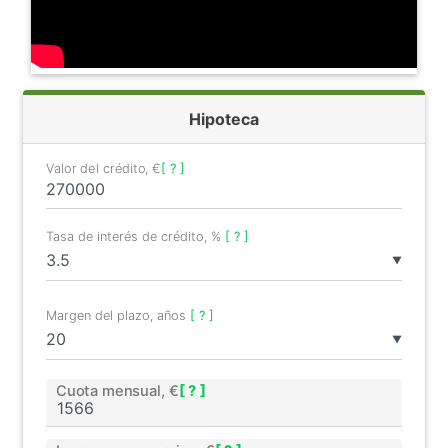
Hipoteca
Valor del crédito, €
[ ? ]
Tasa de interés de crédito, %
[ ? ]
▼
Margen del plazo, años
[ ? ]
▼
Cuota mensual, €
[ ? ]