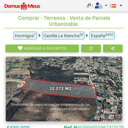
Comprar · Terrenos · Venta de Parcela
Urbanizable.
1
19
4452
Hormigos
Castilla La Mancha
España
AGREGAR A FAVORITOS
10
€450.000
Ref. N:
8/PR99559673/7076