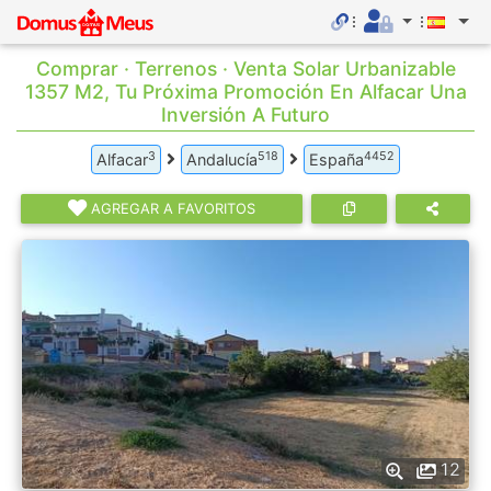
Comprar · Terrenos · Venta Solar Urbanizable
1357 M2, Tu Próxima Promoción En Alfacar Una
Inversión A Futuro
3
518
4452
Alfacar
Andalucía
España
AGREGAR A FAVORITOS
12