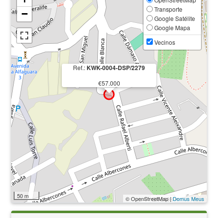
Transporte
−
Google Satélite
Google Mapa
Vecinos
Ref.:
KWK-0004-DSP/2279
€57.000
50 m
© OpenStreetMap |
Domus Meus