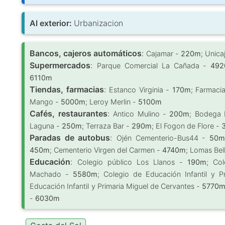
Al exterior:
Urbanizacion
Bancos, cajeros automáticos
:
Cajamar -
220m
; Unic
Supermercados
:
Parque Comercial La Cañada -
49
6110m
Tiendas, farmacias
:
Estanco Virginia -
170m
; Farmaci
Mango -
5000m
; Leroy Merlin -
5100m
Cafés, restaurantes
:
Antico Mulino -
200m
; Bodega 
Laguna -
250m
; Terraza Bar -
290m
; El Fogon de Flore -
Paradas de autobus
:
Ojén Cementerio-Bus44 -
50m
450m
; Cementerio Virgen del Carmen -
4740m
; Lomas Bel
Educación
:
Colegio público Los Llanos -
190m
; Col
Machado -
5580m
; Colegio de Educación Infantil y
Educación Infantil y Primaria Miguel de Cervantes -
5770
-
6030m