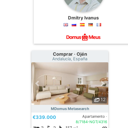
Dmitry Ivanus
Comprar · Ojén
Andalucía, España
12
MDomus Metasearch
€339.000
Apartamento ·
8/7184-NGT/4316
2