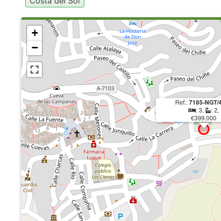
Costa del Sol
+
−
Ref.:
7185-NGT/
: 3,
: 2,
€399.000