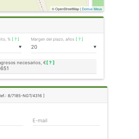
© OpenStreetMap |
Domus Meus
dito, %
[ ? ]
Margen del plazo, años
[ ? ]
▼
▼
ngresos necesarios, €
[ ? ]
Ref.: 8/7185-NGT/4316 ]
E-mail