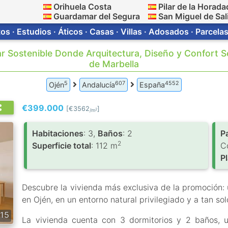
Orihuela Costa
Pilar de la Horada
Guardamar del Segura
San Miguel de Sal
s · Estudios · Áticos · Casas · Villas · Adosados · Parcelas
 Sostenible Donde Arquitectura, Diseño y Confort Se
de Marbella
5
607
4552
Ojén
Andalucía
España
€399.000
[€3562
]
2
/m
Habitaciones
: 3,
Baños
: 2
P
2
Superficie total
: 112 m
C
P
Descubre la vivienda más exclusiva de la promoción: 
en Ojén, en un entorno natural privilegiado y a tan so
15
La vivienda cuenta con 3 dormitorios y 2 baños, 