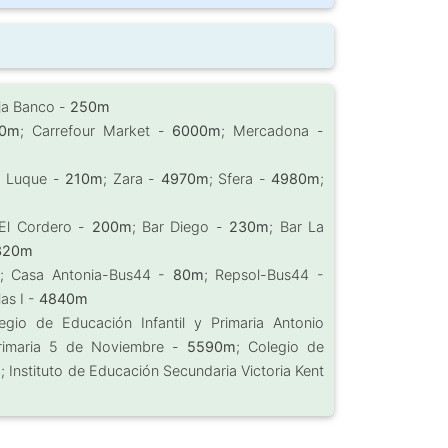
aja Banco -
250m
20m
; Carrefour Market -
6000m
; Mercadona -
a Luque -
210m
; Zara -
4970m
; Sfera -
4980m
;
El Cordero -
200m
; Bar Diego -
230m
; Bar La
320m
; Casa Antonia-Bus44 -
80m
; Repsol-Bus44 -
las I -
4840m
egio de Educación Infantil y Primaria Antonio
 Primaria 5 de Noviembre -
5590m
; Colegio de
m
; Instituto de Educación Secundaria Victoria Kent