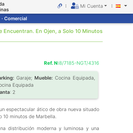
da
Mi Cuenta
inas
 · Comercial
 Encuentran. En Ojen, a Solo 10 Minutos
Ref. N:
8/7185-NGT/4316
arking:
Garaje;
Mueble:
Cocina Equipada,
ocina Equipada
lanta
: 2
un espectacular ático de obra nueva situado
lo 10 minutos de Marbella.
una distribución moderna y luminosa y una