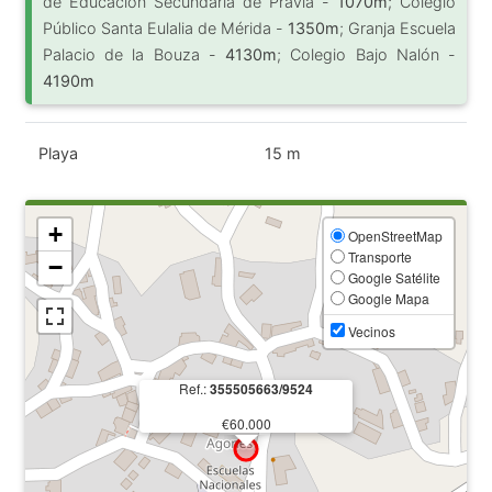
de Educación Secundaria de Pravia -
1070m
; Colegio
Público Santa Eulalia de Mérida -
1350m
; Granja Escuela
Palacio de la Bouza -
4130m
; Colegio Bajo Nalón -
4190m
Playa
15 m
+
OpenStreetMap
Transporte
−
Google Satélite
Google Mapa
Vecinos
Ref.:
355505663/9524
€60.000