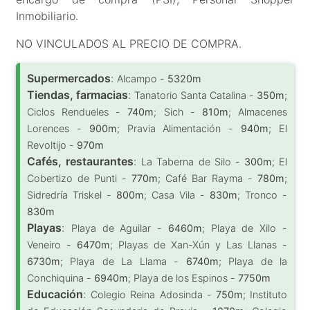
Inmobiliario.
NO VINCULADOS AL PRECIO DE COMPRA.
Supermercados
:
Alcampo -
5320m
Tiendas, farmacias
:
Tanatorio Santa Catalina -
350m
;
Ciclos Rendueles -
740m
; Sich -
810m
; Almacenes
Lorences -
900m
; Pravia Alimentación -
940m
; El
Revoltijo -
970m
Cafés, restaurantes
:
La Taberna de Silo -
300m
; El
Cobertizo de Punti -
770m
; Café Bar Rayma -
780m
;
Sidredría Triskel -
800m
; Casa Vila -
830m
; Tronco -
830m
Playas
:
Playa de Aguilar -
6460m
; Playa de Xilo -
Veneiro -
6470m
; Playas de Xan-Xún y Las Llanas -
6730m
; Playa de La Llama -
6740m
; Playa de la
Conchiquina -
6940m
; Playa de los Espinos -
7750m
Educación
:
Colegio Reina Adosinda -
750m
; Instituto