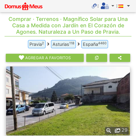
Comprar · Terrenos · Magnífico Solar para Una
Casa a Medida con Jardín en El Corazón de
Agones. Naturaleza a Un Paso de Pravia.
2
118
4460
Pravia
Asturias
España
AGREGAR A FAVORITOS
29