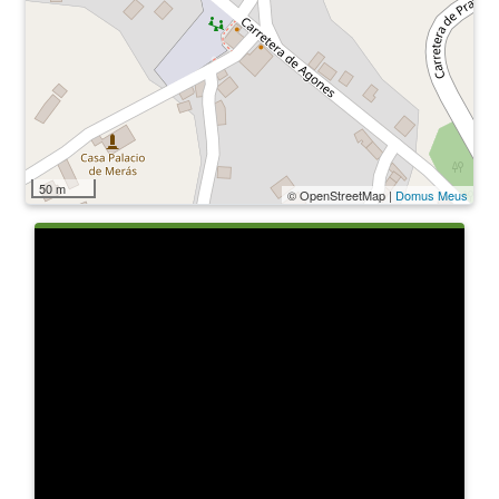
50 m
© OpenStreetMap |
Domus Meus