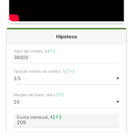
Hipoteca
Valor del crédito, €
[ ? ]
Tasa de interés de crédito, %
[ ? ]
▼
Margen del plazo, años
[ ? ]
▼
Cuota mensual, €
[ ? ]