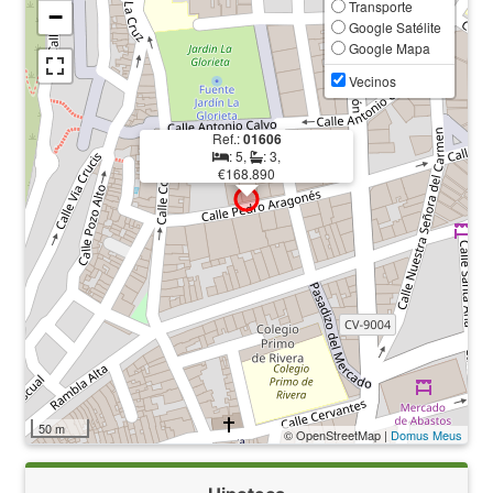
Transporte
−
Google Satélite
Google Mapa
Vecinos
Ref.:
01606
: 5,
: 3,
€168.890
50 m
© OpenStreetMap |
Domus Meus