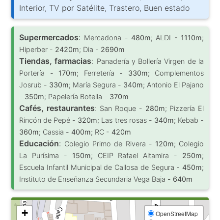
Interior, TV por Satélite, Trastero, Buen estado
Supermercados
:
Mercadona -
480m
; ALDI -
1110m
;
Hiperber -
2420m
; Dia -
2690m
Tiendas, farmacias
:
Panadería y Bollería Virgen de la
Portería -
170m
; Ferretería -
330m
; Complementos
Josrub -
330m
; María Segura -
340m
; Antonio El Pajano
-
350m
; Papelería Botella -
370m
Cafés, restaurantes
:
San Roque -
280m
; Pizzería El
Rincón de Pepé -
320m
; Las tres rosas -
340m
; Kebab -
360m
; Cassia -
400m
; RC -
420m
Educación
:
Colegio Primo de Rivera -
120m
; Colegio
La Purísima -
150m
; CEIP Rafael Altamira -
250m
;
Escuela Infantil Municipal de Callosa de Segura -
450m
;
Instituto de Enseñanza Secundaria Vega Baja -
640m
+
OpenStreetMap