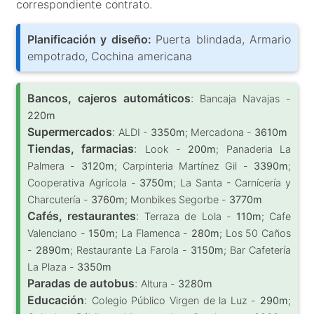
correspondiente contrato.
Planificación y diseño:
Puerta blindada, Armario
empotrado, Cochina americana
Bancos, cajeros automáticos
:
Bancaja Navajas -
220m
Supermercados
:
ALDI -
3350m
; Mercadona -
3610m
Tiendas, farmacias
:
Look -
200m
; Panaderia La
Palmera -
3120m
; Carpinteria Martínez Gil -
3390m
;
Cooperativa Agrícola -
3750m
; La Santa - Carnícería y
Charcutería -
3760m
; Monbikes Segorbe -
3770m
Cafés, restaurantes
:
Terraza de Lola -
110m
; Cafe
Valenciano -
150m
; La Flamenca -
280m
; Los 50 Caños
-
2890m
; Restaurante La Farola -
3150m
; Bar Cafetería
La Plaza -
3350m
Paradas de autobus
:
Altura -
3280m
Educación
:
Colegio Público Virgen de la Luz -
290m
;