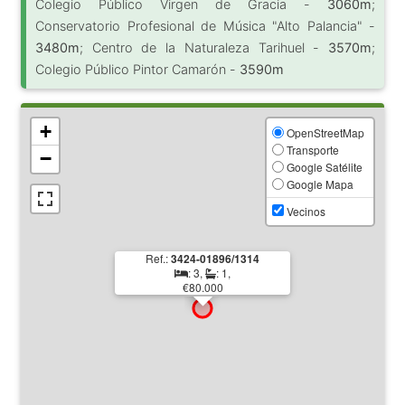
Colegio Público Virgen de Gracia -
3060m
;
Conservatorio Profesional de Música "Alto Palancia" -
3480m
; Centro de la Naturaleza Tarihuel -
3570m
;
Colegio Público Pintor Camarón -
3590m
+
OpenStreetMap
Transporte
−
Google Satélite
Google Mapa
Vecinos
Ref.:
3424-01896/1314
: 3,
: 1,
€80.000