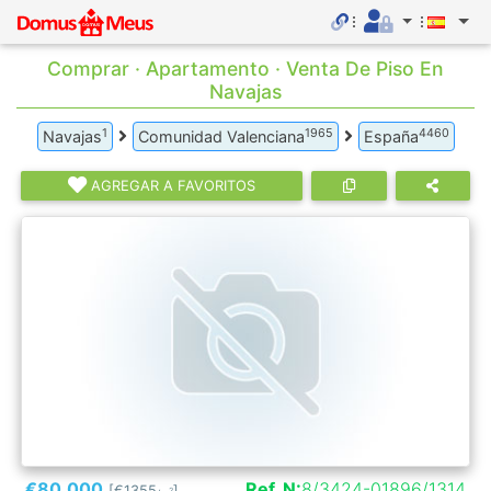
Comprar · Apartamento · Venta De Piso En
Navajas
1
1965
4460
Navajas
Comunidad Valenciana
España
AGREGAR A FAVORITOS
€80.000
Ref. N:
8/3424-01896/1314
[€1355
]
2