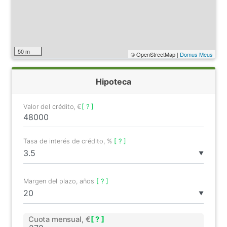
50 m
© OpenStreetMap |
Domus Meus
Hipoteca
Valor del crédito, €
[ ? ]
Tasa de interés de crédito, %
[ ? ]
▼
Margen del plazo, años
[ ? ]
▼
Cuota mensual, €
[ ? ]