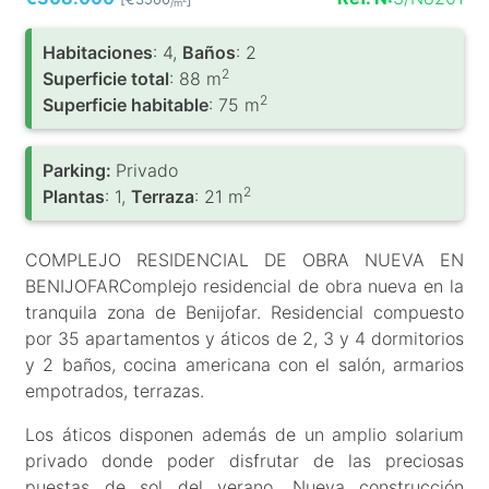
/m
Habitaciones
: 4,
Baños
: 2
2
Superficie total
: 88 m
2
Superficie habitable
: 75 m
Parking:
Privado
2
Plantas
: 1,
Terraza
: 21 m
COMPLEJO RESIDENCIAL DE OBRA NUEVA EN
BENIJOFARComplejo residencial de obra nueva en la
tranquila zona de Benijofar. Residencial compuesto
por 35 apartamentos y áticos de 2, 3 y 4 dormitorios
y 2 baños, cocina americana con el salón, armarios
empotrados, terrazas.
Los áticos disponen además de un amplio solarium
privado donde poder disfrutar de las preciosas
puestas de sol del verano. Nueva construcción