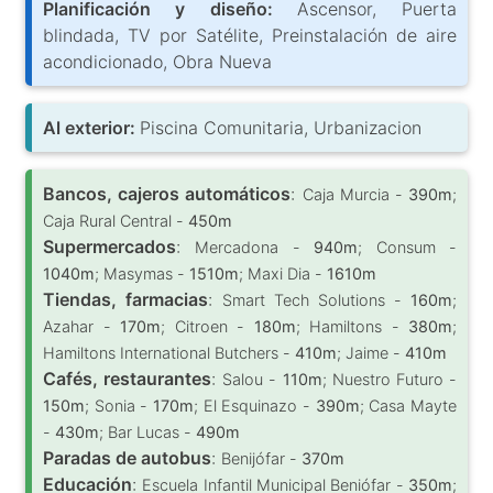
Planificación y diseño:
Ascensor, Puerta
blindada, TV por Satélite, Preinstalación de aire
acondicionado, Obra Nueva
Al exterior:
Piscina Comunitaria, Urbanizacion
Bancos, cajeros automáticos
:
Caja Murcia -
390m
;
Caja Rural Central -
450m
Supermercados
:
Mercadona -
940m
; Consum -
1040m
; Masymas -
1510m
; Maxi Dia -
1610m
Tiendas, farmacias
:
Smart Tech Solutions -
160m
;
Azahar -
170m
; Citroen -
180m
; Hamiltons -
380m
;
Hamiltons International Butchers -
410m
; Jaime -
410m
Cafés, restaurantes
:
Salou -
110m
; Nuestro Futuro -
150m
; Sonia -
170m
; El Esquinazo -
390m
; Casa Mayte
-
430m
; Bar Lucas -
490m
Paradas de autobus
:
Benijófar -
370m
Educación
:
Escuela Infantil Municipal Beniófar -
350m
;