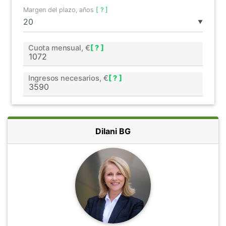
Margen del plazo, años
[ ? ]
▼
Cuota mensual, €
[ ? ]
Ingresos necesarios, €
[ ? ]
Dilani BG