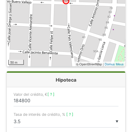
50 m
© OpenStreetMap |
Domus Meus
Hipoteca
Valor del crédito, €
[ ? ]
Tasa de interés de crédito, %
[ ? ]
▼