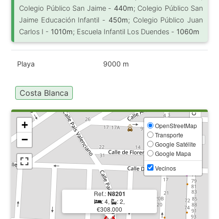
Colegio Público San Jaime -
440m
; Colegio Público San
Jaime Educación Infantil -
450m
; Colegio Público Juan
Carlos I -
1010m
; Escuela Infantil Los Duendes -
1060m
Playa
9000 m
Costa Blanca
+
OpenStreetMap
Transporte
−
Google Satélite
Google Mapa
Vecinos
Ref.:
N8201
: 4,
: 2,
€308.000