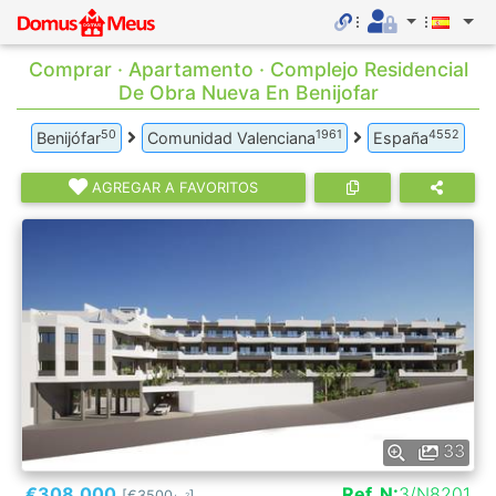
Comprar · Apartamento · Complejo Residencial
De Obra Nueva En Benijofar
50
1961
4552
Benijófar
Comunidad Valenciana
España
AGREGAR A FAVORITOS
33
€308.000
Ref. N:
3/N8201
[€3500
]
2