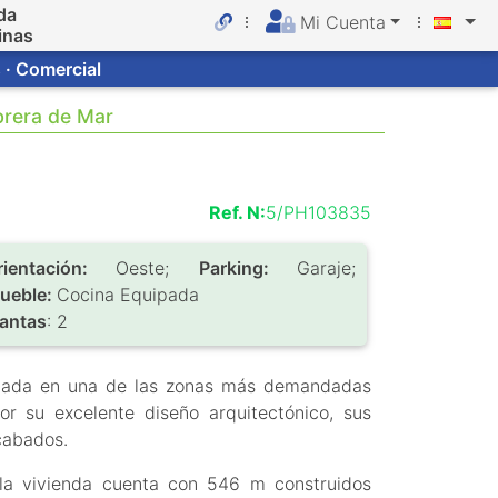
da
Mi Cuenta
inas
 · Comercial
brera de Mar
Ref. N:
5/PH103835
rientación:
Oeste;
Parking:
Garaje;
ueble:
Cocina Equipada
lantas
: 2
ituada en una de las zonas más demandadas
 su excelente diseño arquitectónico, sus
acabados.
la vivienda cuenta con 546 m construidos