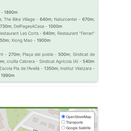
l -
1890m
m
; The Bike Village -
640m
; Naturcenter -
670m
;
-
730m
; DelPagesACasa -
1000m
Restaurant Les Corts -
640m
; Restaurant "Ferran"
450m
; Xiong Mao -
1900m
nt -
270m
; Plaça del poble -
500m
; Sindicat de
0m
; cruïlla Cabrera - Sindicat Agrícola (A) -
540m
t Escola Pla de l'Avellà -
1350m
; Institut Vilatzara -
-
1990m
OpenStreetMap
Transporte
Google Satélite