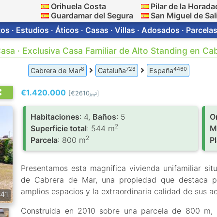
Orihuela Costa
Pilar de la Horada
Guardamar del Segura
San Miguel de Sal
s · Estudios · Áticos · Casas · Villas · Adosados · Parcelas
asa · Exclusiva Casa Familiar de Alto Standing en Ca
8
728
4460
Cabrera de Mar
Cataluña
España
€1.420.000
[€2610
]
2
/m
Habitaciones
: 4,
Baños
: 5
O
2
Superficie total
: 544 m
M
2
Parcela
: 800 m
P
Presentamos esta magnífica vivienda unifamiliar s
de Cabrera de Mar, una propiedad que destaca por
amplios espacios y la extraordinaria calidad de sus 
41
Construida en 2010 sobre una parcela de 800 m, 