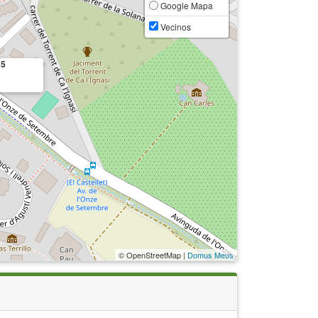
Google Mapa
Vecinos
35
© OpenStreetMap |
Domus Meus