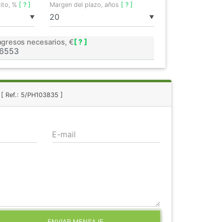
dito, %
[ ? ]
Margen del plazo, años
[ ? ]
▼
▼
ngresos necesarios, €
[ ? ]
r
[ Ref.: 5/PH103835 ]
E-mail
ENVIAR MENSAJE