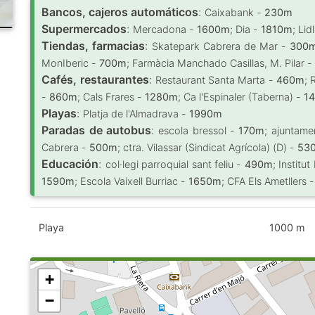
Bancos, cajeros automáticos
:
Caixabank -
230m
Supermercados
:
Mercadona -
1600m
; Dia -
1810m
; Lid
Tiendas, farmacias
:
Skatepark Cabrera de Mar -
300
MonIberic -
700m
; Farmàcia Manchado Casillas, M. Pilar 
Cafés, restaurantes
:
Restaurant Santa Marta -
460m
; 
-
860m
; Cals Frares -
1280m
; Ca l'Espinaler (Taberna) -
1
Playas
:
Platja de l'Almadrava -
1990m
Paradas de autobus
:
escola bressol -
170m
; ajuntame
Cabrera -
500m
; ctra. Vilassar (Sindicat Agrícola) (D) -
53
Educación
:
col·legi parroquial sant feliu -
490m
; Institu
1590m
; Escola Vaixell Burriac -
1650m
; CFA Els Ametllers 
Playa
1000 m
+
−