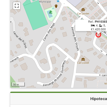
Ref.:
PH1038
: 4,
: 5,
€1.420.000
50 m
Hipoteca