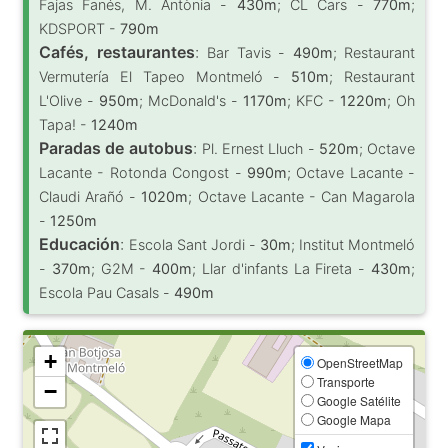
Fajas Fanés, M. Antònia -
430m
; CL Cars -
770m
;
KDSPORT -
790m
Cafés, restaurantes
:
Bar Tavis -
490m
; Restaurant
Vermutería El Tapeo Montmeló -
510m
; Restaurant
L'Olive -
950m
; McDonald's -
1170m
; KFC -
1220m
; Oh
Tapa! -
1240m
Paradas de autobus
:
Pl. Ernest Lluch -
520m
; Octave
Lacante - Rotonda Congost -
990m
; Octave Lacante -
Claudi Arañó -
1020m
; Octave Lacante - Can Magarola
-
1250m
Educación
:
Escola Sant Jordi -
30m
; Institut Montmeló
-
370m
; G2M -
400m
; Llar d'infants La Fireta -
430m
;
Escola Pau Casals -
490m
+
OpenStreetMap
Transporte
−
Google Satélite
Google Mapa