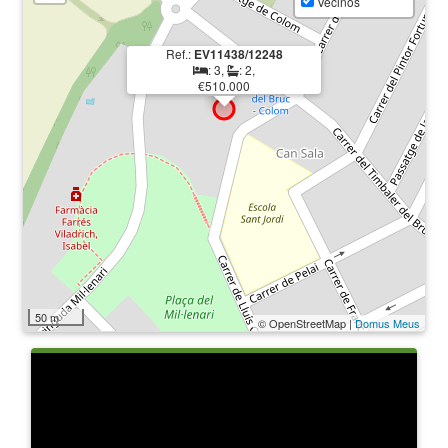
Vecinos
Ref.:
EV11438/12248
: 3,
: 2,
€510.000
50 m
© OpenStreetMap |
Domus Meus