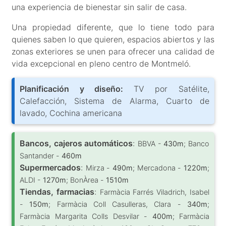
una experiencia de bienestar sin salir de casa.
Una propiedad diferente, que lo tiene todo para
quienes saben lo que quieren, espacios abiertos y las
zonas exteriores se unen para ofrecer una calidad de
vida excepcional en pleno centro de Montmeló.
Planificación y diseño:
TV por Satélite,
Calefacción, Sistema de Alarma, Cuarto de
lavado, Cochina americana
Bancos, cajeros automáticos
:
BBVA -
430m
; Banco
Santander -
460m
Supermercados
:
Mirza -
490m
; Mercadona -
1220m
;
ALDI -
1270m
; BonÀrea -
1510m
Tiendas, farmacias
:
Farmàcia Farrés Viladrich, Isabel
-
150m
; Farmàcia Coll Casulleras, Clara -
340m
;
Farmàcia Margarita Colls Desvilar -
400m
; Farmàcia