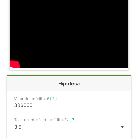
Hipoteca
Valor del crédito, €
[ ? ]
Tasa de interés de crédito, %
[ ? ]
▼