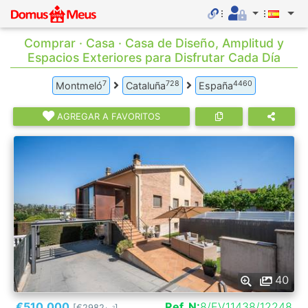
Comprar · Casa · Casa de Diseño, Amplitud y
Espacios Exteriores para Disfrutar Cada Día
7
728
4460
Montmeló
Cataluña
España
AGREGAR A FAVORITOS
40
€510.000
Ref. N:
8/EV11438/12248
[€2982
]
2