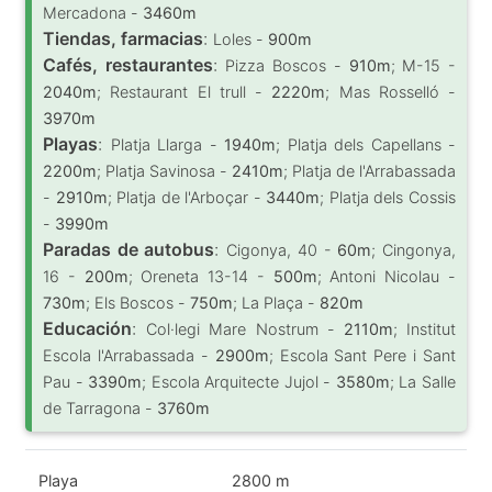
Mercadona -
3460m
Tiendas, farmacias
:
Loles -
900m
Cafés, restaurantes
:
Pizza Boscos -
910m
; M-15 -
2040m
; Restaurant El trull -
2220m
; Mas Rosselló -
3970m
Playas
:
Platja Llarga -
1940m
; Platja dels Capellans -
2200m
; Platja Savinosa -
2410m
; Platja de l'Arrabassada
-
2910m
; Platja de l'Arboçar -
3440m
; Platja dels Cossis
-
3990m
Paradas de autobus
:
Cigonya, 40 -
60m
; Cingonya,
16 -
200m
; Oreneta 13-14 -
500m
; Antoni Nicolau -
730m
; Els Boscos -
750m
; La Plaça -
820m
Educación
:
Col·legi Mare Nostrum -
2110m
; Institut
Escola l'Arrabassada -
2900m
; Escola Sant Pere i Sant
Pau -
3390m
; Escola Arquitecte Jujol -
3580m
; La Salle
de Tarragona -
3760m
Playa
2800 m