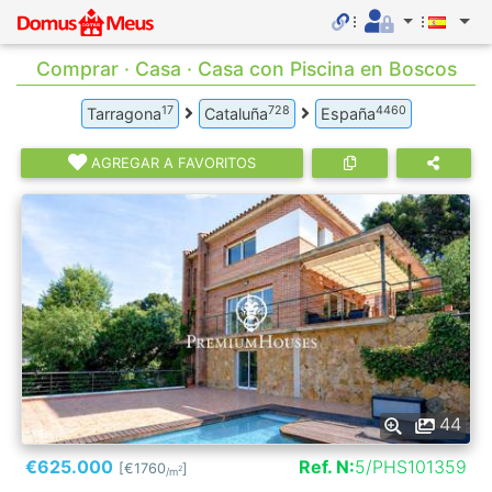
Comprar · Casa · Casa con Piscina en Boscos
17
728
4460
Tarragona
Cataluña
España
AGREGAR A FAVORITOS
44
€625.000
Ref. N:
5/PHS101359
[€1760
]
2
/m