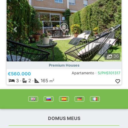
36
Premium Houses
€560.000
Apartamento ·
5/PHS101317
3
·
2
·
165
2
m
DOMUS MEUS