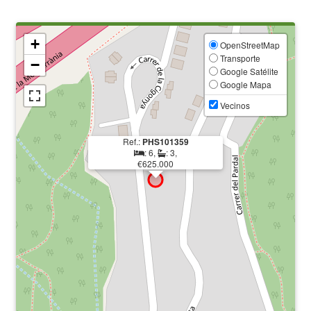
+
OpenStreetMap
Transporte
−
Google Satélite
Google Mapa
Vecinos
Ref.:
PHS101359
: 6,
: 3,
€625.000