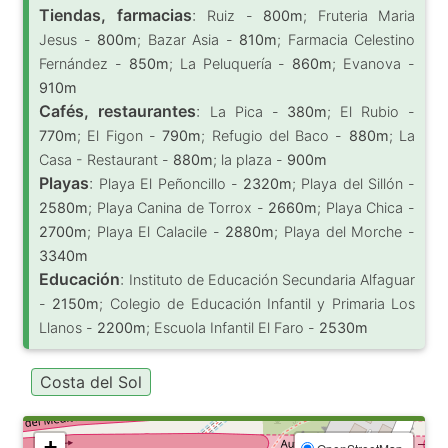
Tiendas, farmacias
:
Ruiz -
800m
; Fruteria Maria
Jesus -
800m
; Bazar Asia -
810m
; Farmacia Celestino
Fernández -
850m
; La Peluquería -
860m
; Evanova -
910m
Cafés, restaurantes
:
La Pica -
380m
; El Rubio -
770m
; El Figon -
790m
; Refugio del Baco -
880m
; La
Casa - Restaurant -
880m
; la plaza -
900m
Playas
:
Playa El Peñoncillo -
2320m
; Playa del Sillón -
2580m
; Playa Canina de Torrox -
2660m
; Playa Chica -
2700m
; Playa El Calacile -
2880m
; Playa del Morche -
3340m
Educación
:
Instituto de Educación Secundaria Alfaguar
-
2150m
; Colegio de Educación Infantil y Primaria Los
Llanos -
2200m
; Escuola Infantil El Faro -
2530m
Costa del Sol
+