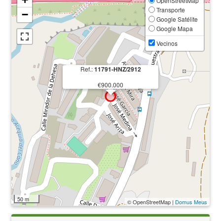
OpenStreetMap
Transporte
−
Google Satélite
Google Mapa
Vecinos
Ref.:
11791-HNZ/2912
€900.000
50 m
© OpenStreetMap |
Domus Meus