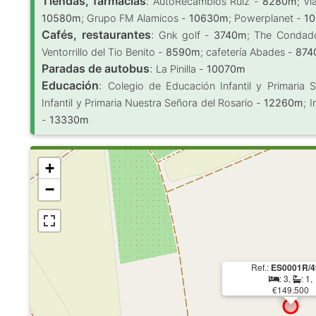
Tiendas, farmacias
:
AutoRecambios Ruiz -
8280m
; V
10580m
; Grupo FM Alamicos -
10630m
; Powerplanet -
1
Cafés, restaurantes
:
Gnk golf -
3740m
; The Condad
Ventorrillo del Tio Benito -
8590m
; cafetería Abades -
874
Paradas de autobus
:
La Pinilla -
10070m
Educación
:
Colegio de Educación Infantil y Primaria 
Infantil y Primaria Nuestra Señora del Rosario -
12260m
; 
-
13330m
+
−
Ref.:
ES0001R/4
: 3,
: 1,
€149.500