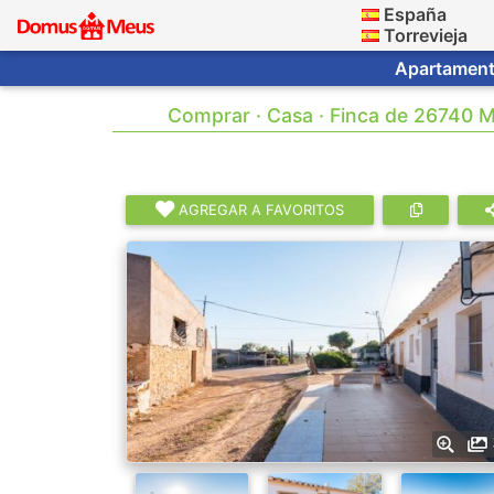
España
Torrevieja
Apartamento
Comprar · Casa · Finca de 26740 M
AGREGAR A FAVORITOS