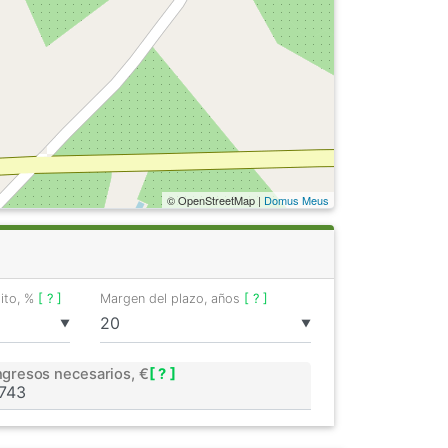
© OpenStreetMap |
Domus Meus
dito, %
[ ? ]
Margen del plazo, años
[ ? ]
▼
▼
ngresos necesarios, €
[ ? ]