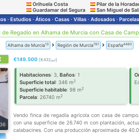
Orihuela Costa
Pilar de la Horada
Guardamar del Segura
San Miguel de Sal
s · Estudios · Áticos · Casas · Villas · Adosados · Parcelas
 de Regadío en Alhama de Murcia con Casa de Campo
13
761
4460
Alhama de Murcia
Región de Murcia
España
€149.500
[€432
]
2
/m
Habitaciones
: 3,
Baños
: 1
O
2
Superficie total
: 346 m
E
2
Superficie habitable
: 98 m
2
Parcela
: 26740 m
Vendo finca de regadía agrícola con casa de campo.
con una superficie de 26.740 m con plantación, actua
36
calabacines. Con una producción aproximada de 40.0