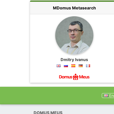
MDomus Metasearch
Dmitry Ivanus
Eng
DOMUS MEUS