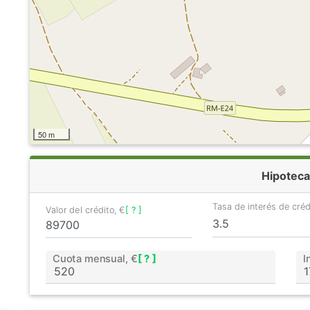
50 m
Hipoteca
Tasa de interés de cré
Valor del crédito, €
[ ? ]
Cuota mensual, €
[ ? ]
I