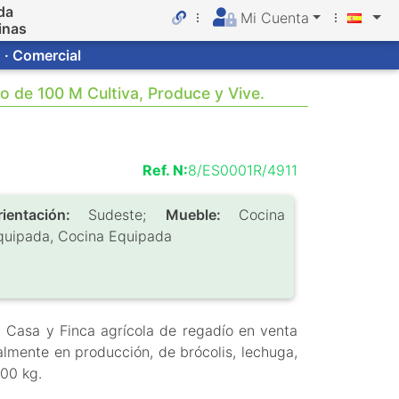
da
Mi Cuenta
inas
 · Comercial
 de 100 M Cultiva, Produce y Vive.
Ref. N:
8/ES0001R/4911
rientación:
Sudeste;
Mueble:
Cocina
quipada, Cocina Equipada
 Casa y Finca agrícola de regadío en venta
lmente en producción, de brócolis, lechuga,
00 kg.