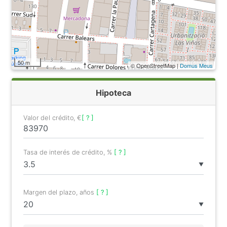
50 m
© OpenStreetMap |
Domus Meus
Hipoteca
Valor del crédito, €
[ ? ]
Tasa de interés de crédito, %
[ ? ]
▼
Margen del plazo, años
[ ? ]
▼