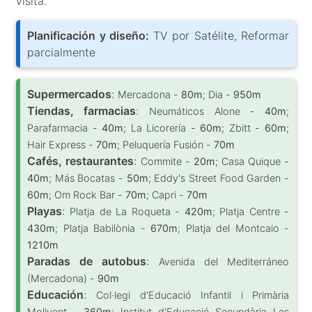
visita.
Planificación y diseño:
TV por Satélite, Reformar
parcialmente
Supermercados
:
Mercadona -
80m
; Dia -
950m
Tiendas, farmacias
:
Neumáticos Alone -
40m
;
Parafarmacia -
40m
; La Licorería -
60m
; Zbitt -
60m
;
Hair Express -
70m
; Peluquería Fusión -
70m
Cafés, restaurantes
:
Commite -
20m
; Casa Quique -
40m
; Más Bocatas -
50m
; Eddy's Street Food Garden -
60m
; Om Rock Bar -
70m
; Capri -
70m
Playas
:
Platja de La Roqueta -
420m
; Platja Centre -
430m
; Platja Babilònia -
670m
; Platja del Montcaio -
1210m
Paradas de autobus
:
Avenida del Mediterráneo
(Mercadona) -
90m
Educación
:
Col·legi d'Educació Infantil i Primària
Molivent -
360m
; Institut d'Educació Secundària Les