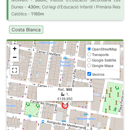
Dunes -
430m
; Col·legi d'Educació Infantil i Primària Reis
Catòlics -
1160m
Costa Blanca
+
OpenStreetMap
Transporte
−
Google Satélite
Google Mapa
Vecinos
Ref.:
965
: 1,
€139.950