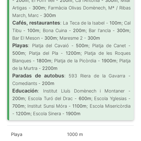
-
200m
; El Forn Vell -
200m
; Ca l'Antònia -
300m
; Milar
Artigas -
300m
; Farmàcia Olivas Domènech, Mª / Ribas
March, Marc -
300m
Cafés, restaurantes
:
La Teca de la Isabel -
100m
; Cal
Tibu -
100m
; Bona Cuina -
200m
; Bar l'ancla -
300m
;
Bar El Meson -
300m
; Maresme 2 -
300m
Playas
:
Platja del Cavaió -
500m
; Platja de Canet -
500m
; Platja del Pla -
1200m
; Platja de les Roques
Blanques -
1800m
; Platja de la Picòrdia -
1900m
; Platja
de la Murtra -
2200m
Paradas de autobus
:
593 Riera de la Gavarra -
Comediants -
200m
Educación
:
Institut Lluís Domènech i Montaner -
200m
; Escola Turó del Drac -
600m
; Escola Yglesias -
700m
; Institut Sunsi Móra -
1100m
; Escola Misericòrdia
-
1200m
; Escola Sinera -
1900m
Playa
1000 m