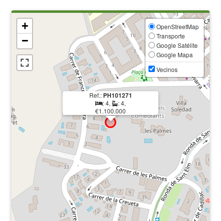
+
OpenStreetMap
Transporte
−
Google Satélite
Google Mapa
Vecinos
Ref.:
PH101271
: 4,
: 4,
€1.100.000