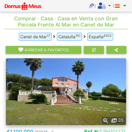
Comprar · Casa · Casa en Venta con Gran
Parcela Frente Al Mar en Canet de Mar
17
741
4552
Canet de Mar
Cataluña
España
AGREGAR A FAVORITOS
35
€1.100.000
Ref. N:
5/PH101271
[€1946
]
2