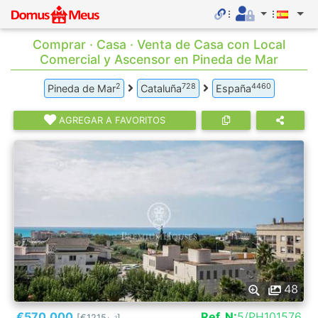
Comprar · Casa · Venta de Casa con Local
Comercial y Ascensor en Pineda de Mar
2
728
4460
Pineda de Mar
Cataluña
España
AGREGAR A FAVORITOS
48
€570.000
Ref. N:
5/PH101576
[€1215
]
2