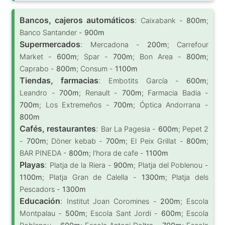
Bancos, cajeros automáticos
:
Caixabank -
800m
;
Banco Santander -
900m
Supermercados
:
Mercadona -
200m
; Carrefour
Market -
600m
; Spar -
700m
; Bon Area -
800m
;
Caprabo -
800m
; Consum -
1100m
Tiendas, farmacias
:
Embotits García -
600m
;
Leandro -
700m
; Renault -
700m
; Farmacia Badia -
700m
; Los Extremeños -
700m
; Óptica Andorrana -
800m
Cafés, restaurantes
:
Bar La Pagesia -
600m
; Pepet 2
-
700m
; Döner kebab -
700m
; El Peix Grillat -
800m
;
BAR PINEDA -
800m
; l'hora de cafe -
1100m
Playas
:
Platja de la Riera -
900m
; Platja del Poblenou -
1100m
; Platja Gran de Calella -
1300m
; Platja dels
Pescadors -
1300m
Educación
:
Institut Joan Coromines -
200m
; Escola
Montpalau -
500m
; Escola Sant Jordi -
600m
; Escola