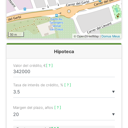
50 m
© OpenStreetMap |
Domus Meus
Hipoteca
Valor del crédito, €
[ ? ]
Tasa de interés de crédito, %
[ ? ]
▼
Margen del plazo, años
[ ? ]
▼