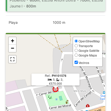
Poblenou -
600m
; Escola Antoni Doltra -
700m
; Escola
Jaume I -
800m
Playa
1000 m
+
OpenStreetMap
Transporte
−
Google Satélite
Google Mapa
Vecinos
Ref.:
PH101576
: 5,
: 3,
€570.000