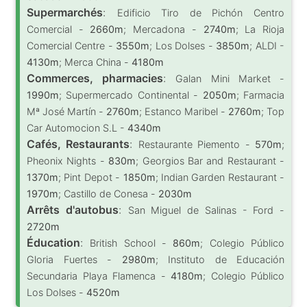
Supermarchés
:
Edificio Tiro de Pichón Centro
Comercial -
2660m
; Mercadona -
2740m
; La Rioja
Comercial Centre -
3550m
; Los Dolses -
3850m
; ALDI -
4130m
; Merca China -
4180m
Commerces, pharmacies
:
Galan Mini Market -
1990m
; Supermercado Continental -
2050m
; Farmacia
Mª José Martín -
2760m
; Estanco Maribel -
2760m
; Top
Car Automocion S.L -
4340m
Cafés, Restaurants
:
Restaurante Piemento -
570m
;
Pheonix Nights -
830m
; Georgios Bar and Restaurant -
1370m
; Pint Depot -
1850m
; Indian Garden Restaurant -
1970m
; Castillo de Conesa -
2030m
Arrêts d'autobus
:
San Miguel de Salinas - Ford -
2720m
Éducation
:
British School -
860m
; Colegio Público
Gloria Fuertes -
2980m
; Instituto de Educación
Secundaria Playa Flamenca -
4180m
; Colegio Público
Los Dolses -
4520m