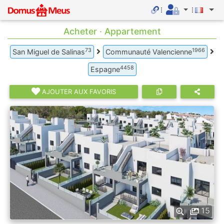
Acheter · Appartement
73
1966
San Miguel de Salinas
Communauté Valencienne
4458
Espagne
AJOUTER AUX FAVORIS
15