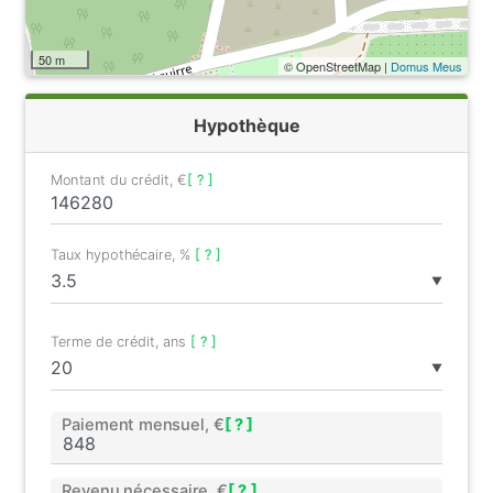
50 m
© OpenStreetMap |
Domus Meus
Hypothèque
Montant du crédit, €
[ ? ]
Taux hypothécaire, %
[ ? ]
▼
Terme de crédit, ans
[ ? ]
▼
Paiement mensuel, €
[ ? ]
Revenu nécessaire, €
[ ? ]