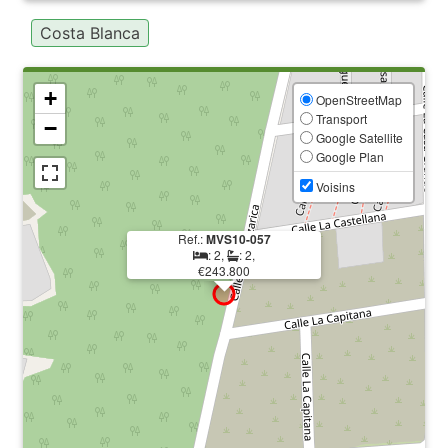
Costa Blanca
+
OpenStreetMap
Transport
−
Google Satellite
Google Plan
Voisins
Ref.:
MVS10-057
: 2,
: 2,
€243.800