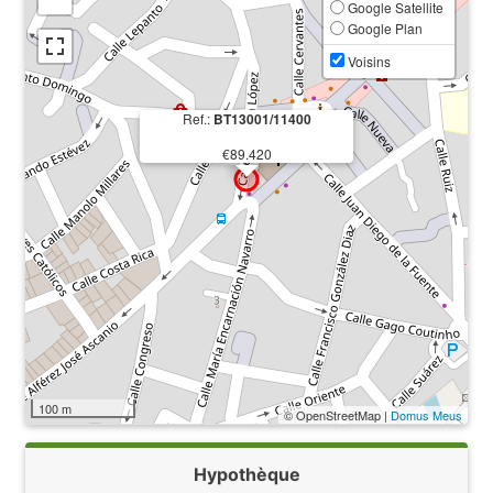
Google Satellite
Google Plan
Voisins
Ref.:
BT13001/11400
€89.420
100 m
© OpenStreetMap |
Domus Meus
Hypothèque