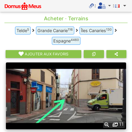
Acheter · Terrains
5
116
130
Telde
Grande Canarie
Îles Canaries
4460
Espagne
AJOUTER AUX FAVORIS
11