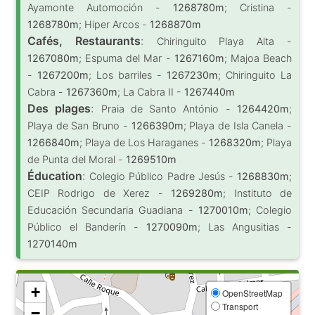
Ayamonte Automoción -
1268780m
; Cristina -
1268780m
; Hiper Arcos -
1268870m
Cafés, Restaurants
:
Chiringuito Playa Alta -
1267080m
; Espuma del Mar -
1267160m
; Majoa Beach
-
1267200m
; Los barriles -
1267230m
; Chiringuito La
Cabra -
1267360m
; La Cabra II -
1267440m
Des plages
:
Praia de Santo António -
1264420m
;
Playa de San Bruno -
1266390m
; Playa de Isla Canela -
1266840m
; Playa de Los Haraganes -
1268320m
; Playa
de Punta del Moral -
1269510m
Éducation
:
Colegio Público Padre Jesús -
1268830m
;
CEIP Rodrigo de Xerez -
1269280m
; Instituto de
Educación Secundaria Guadiana -
1270010m
; Colegio
Público el Banderín -
1270090m
; Las Angusitias -
1270140m
+
OpenStreetMap
Transport
−