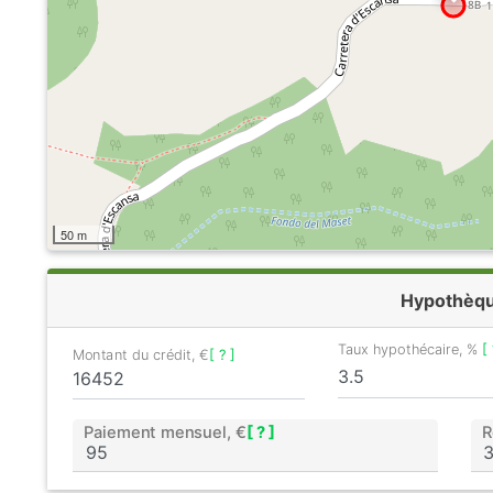
50 m
Hypothèq
Taux hypothécaire, %
[ 
Montant du crédit, €
[ ? ]
Paiement mensuel, €
[ ? ]
R