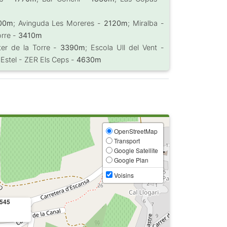
00m
; Avinguda Les Moreres -
2120m
; Miralba -
orre -
3410m
ster de la Torre -
3390m
; Escola Ull del Vent -
L'Estel - ZER Els Ceps -
4630m
OpenStreetMap
Transport
Google Satellite
Google Plan
Voisins
4545