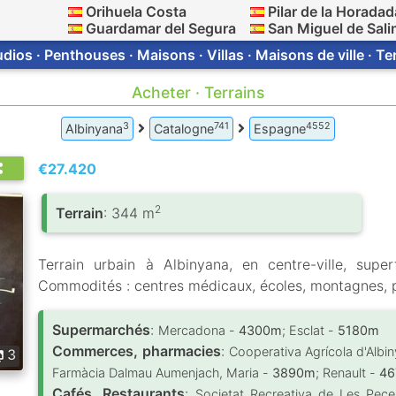
Orihuela Costa
Pilar de la Horadad
Guardamar del Segura
San Miguel de Sali
dios · Penthouses · Maisons · Villas · Maisons de ville · T
Acheter · Terrains
3
741
4552
Albinyana
Catalogne
Espagne
€27.420
2
Terrain
: 344 m
Terrain urbain à Albinyana, en centre-ville, supe
Commodités : centres médicaux, écoles, montagnes, 
Supermarchés
:
Mercadona -
4300m
; Esclat -
5180m
Commerces, pharmacies
:
Cooperativa Agrícola d'Albi
3
Farmàcia Dalmau Aumenjach, Maria -
3890m
; Renault -
4
Cafés, Restaurants
:
Societat Recreativa de Les Pec