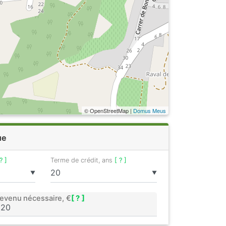
© OpenStreetMap |
Domus Meus
ue
? ]
Terme de crédit, ans
[ ? ]
▼
▼
evenu nécessaire, €
[ ? ]