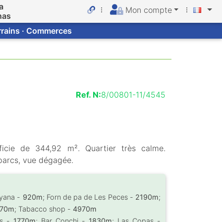
a
Mon compte
nas
errains · Commerces
Ref. N:
8/00801-11/4545
rficie de 344,92 m². Quartier très calme.
parcs, vue dégagée.
nyana -
920m
; Forn de pa de Les Peces -
2190m
;
670m
; Tabacco shop -
4970m
es -
1770m
; Bar Conchi -
1830m
; Las Copas -