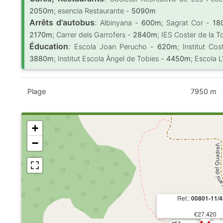
2050m
; esencia Restaurante -
5090m
Arrêts d'autobus
:
Albinyana -
600m
; Sagrat Cor -
18
2170m
; Carrer dels Garrofers -
2840m
; IES Coster de la T
Éducation
:
Escola Joan Perucho -
620m
; Institut Co
3880m
; Institut Escola Àngel de Tobies -
4450m
; Escola 
Plage
7950 m
+
−
Ref.:
00801-11/
€27.420