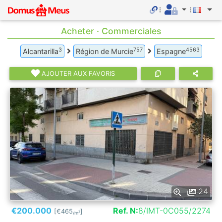
Acheter · Commerciales
3
757
4563
Alcantarilla
Région de Murcie
Espagne
AJOUTER AUX FAVORIS
24
€200.000
Ref. N:
8/IMT-0C055/2274
[€465
]
2
/m