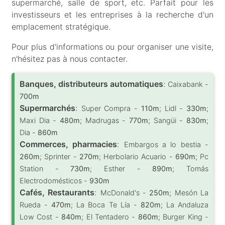
supermarché, salle de sport, etc. Parfait pour les
investisseurs et les entreprises à la recherche d'un
emplacement stratégique.
Pour plus d'informations ou pour organiser une visite,
n'hésitez pas à nous contacter.
Banques, distributeurs automatiques
:
Caixabank -
700m
Supermarchés
:
Super Compra -
110m
; Lidl -
330m
;
Maxi Dia -
480m
; Madrugas -
770m
; Sangüi -
830m
;
Dia -
860m
Commerces, pharmacies
:
Embargos a lo bestia -
260m
; Sprinter -
270m
; Herbolario Acuario -
690m
; Pc
Station -
730m
; Esther -
890m
; Tomás
Electrodomésticos -
930m
Cafés, Restaurants
:
McDonald's -
250m
; Mesón La
Rueda -
470m
; La Boca Te Lía -
820m
; La Andaluza
Low Cost -
840m
; El Tentadero -
860m
; Burger King -