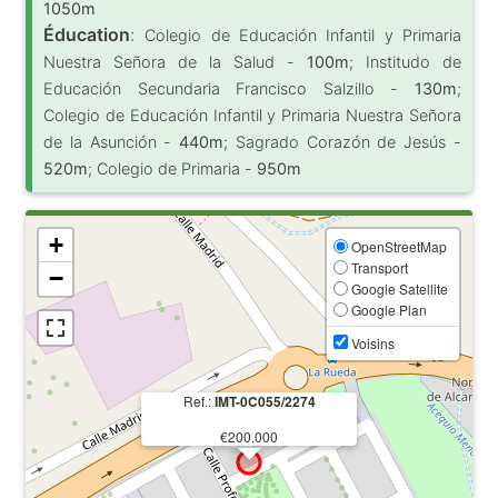
1050m
Éducation
:
Colegio de Educación Infantil y Primaria
Nuestra Señora de la Salud -
100m
; Institudo de
Educación Secundaria Francisco Salzillo -
130m
;
Colegio de Educación Infantil y Primaria Nuestra Señora
de la Asunción -
440m
; Sagrado Corazón de Jesús -
520m
; Colegio de Primaria -
950m
+
OpenStreetMap
Transport
−
Google Satellite
Google Plan
Voisins
Ref.:
IMT-0C055/2274
€200.000