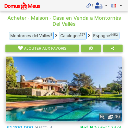
Acheter · Maison · Casa en Venda a Montornès
Del Vallès
4
727
4452
Montornes del Valles
Catalogne
Espagne
AJOUTER AUX FAVORIS
46
€1.200.000
Ref. N:
5/PH103674
[€1877
]
2