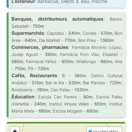
L'extérieur:
Barbecue, Dépôt d´eau, Piscine
Banques, distributeurs automatiques
:
Banco
Sabadell -
750m
Supermarchés
:
Caprabo -
540m
; Condis -
570m
; Bon
Area -
640m
; Dia Market -
770m
; Bon Preu -
1360m
Commerces, pharmacies
:
Farmàcia Moreno López,
Josep Agustí -
390m
; Farmàcia Forn Vilar, Elisabet -
580m
; Farmacia Yáñez -
600m
; Viñallonga -
680m
; Ana
-
710m
; Pili -
730m
Cafés, Restaurants
:
B -
360m
; Centro Cultural
Andaluz -
510m
; Bar la lira -
530m
; Bar Parada -
720m
;
Rostisseria -
780m
; Can Palau -
1330m
Éducation
:
Escola Can Parera -
80m
; Escola Palau
d'Ametlla -
240m
; Institut Vinyes Velles -
650m
; Institut
Marta Mata -
680m
; Escola Mogent -
680m
+
OpenStreetMap