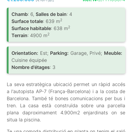
/m
Chamb
: 6,
Salles de bain
: 4
2
Surface totale
: 639 m
2
Surface habitable
: 638 m
2
Terrain
: 4900 m
Orientation:
Est;
Parking:
Garage, Privé;
Meuble:
Cuisine équipée
Nombre d'étages
: 3
La seva estratègica ubicació permet un ràpid accés
a l'autopista AP-7 (França-Barcelona) i a la costa de
Barcelona. També té bones comunicacions per bus i
tren. La casa està construïda sobre una parcella
plana daproximament 4.900m2 enjardinats on se
situa la piscina.
Te una comoda distribució en planta on tenim el saló