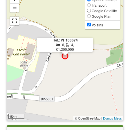
Transport
−
Google Satellite
Google Plan
Voisins
Ref.:
PH103674
: 6,
: 4,
€1.200.000
50 m
© OpenStreetMap |
Domus Meus