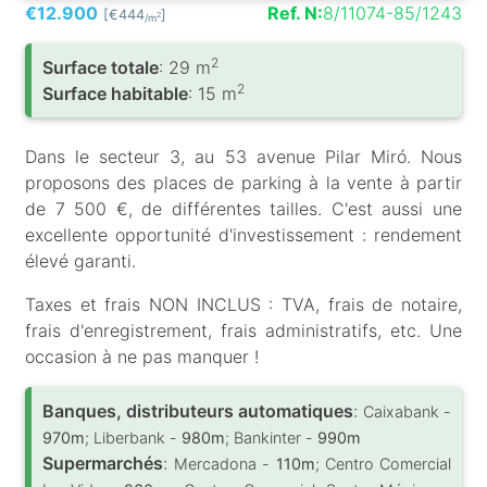
€12.900
Ref. N:
8/11074-85/1243
[€444
]
2
/m
2
Surface totale
: 29 m
2
Surface habitable
: 15 m
Dans le secteur 3, au 53 avenue Pilar Miró. Nous
proposons des places de parking à la vente à partir
de 7 500 €, de différentes tailles. C'est aussi une
excellente opportunité d'investissement : rendement
élevé garanti.
Taxes et frais NON INCLUS : TVA, frais de notaire,
frais d'enregistrement, frais administratifs, etc. Une
occasion à ne pas manquer !
Banques, distributeurs automatiques
:
Caixabank -
970m
; Liberbank -
980m
; Bankinter -
990m
Supermarchés
:
Mercadona -
110m
; Centro Comercial