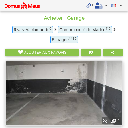
Acheter · Garage
9
119
Rivas-Vaciamadrid
Communauté de Madrid
4452
Espagne
AJOUTER AUX FAVORIS
4