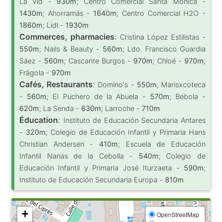
La Vid -
930m
; Centro Comercial Santa Mónica -
1430m
; Ahorramás -
1640m
; Centro Comercial H2O -
1860m
; Lidl -
1930m
Commerces, pharmacies
:
Cristina López Estilistas -
550m
; Nails & Beauty -
560m
; Ldo. Francisco Guardia
Sáez -
560m
; Cascante Burgos -
970m
; Chloé -
970m
;
Frágola -
970m
Cafés, Restaurants
:
Domino's -
550m
; Marisxcoteca
-
560m
; El Puchero de la Abuela -
570m
; Bebola -
620m
; La Senda -
630m
; Larroche -
710m
Éducation
:
Instituto de Educación Secundaria Antares
-
320m
; Colegio de Educación Infantil y Primaria Hans
Christian Andersen -
410m
; Escuela de Educación
Infantil Nanas de la Cebolla -
540m
; Colegio de
Educación Infantil y Primaria José Iturzaeta -
590m
;
Instituto de Educación Secundaria Europa -
810m
+
OpenStreetMap