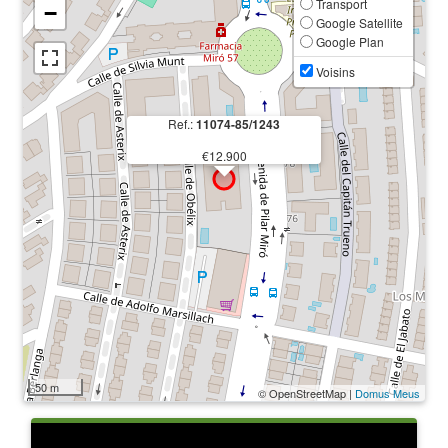
Transport
−
Google Satellite
Google Plan
Voisins
Ref.:
11074-85/1243
€12.900
50 m
© OpenStreetMap |
Domus Meus